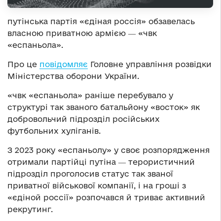
путінська партія «єдіная россія» обзавелась
власною приватною армією ― «чвк
«еспаньола».
Про це
повідомляє
Головне управління розвідки
Міністерства оборони України.
«чвк «еспаньола» раніше перебувало у
структурі так званого батальйону «восток» як
добровольчий підрозділ російських
футбольних хуліганів.
З 2023 року «еспаньолу» у своє розпорядження
отримали партійці путіна ― терористичний
підрозділ проголосив статус так званої
приватної військової компанії, і на гроші з
«єдіной россії» розпочався й триває активний
рекрутинг.