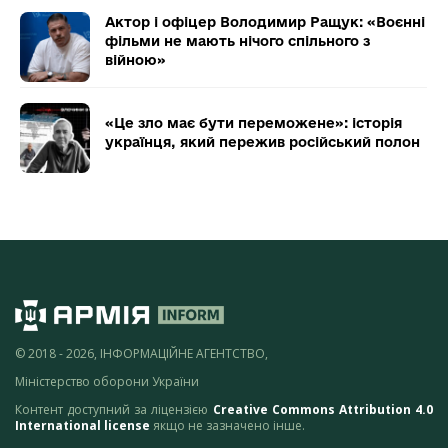
Актор і офіцер Володимир Ращук: «Воєнні
фільми не мають нічого спільного з
війною»
«Це зло має бути переможене»: історія
українця, який пережив російський полон
© 2018 - 2026, ІНФОРМАЦІЙНЕ АГЕНТСТВО,
Міністерство оборони України
Контент доступний за ліцензією
Creative Commons Attribution 4.0
International license
якщо не зазначено інше.