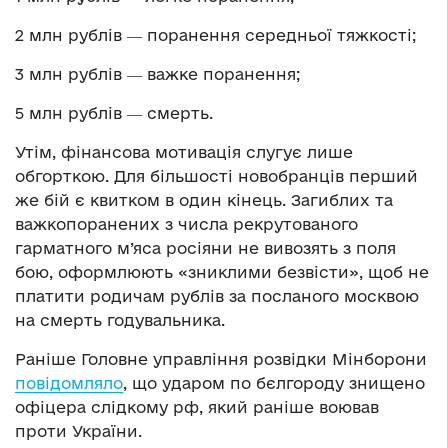
2 млн рублів ― поранення середньої тяжкості;
3 млн рублів ― важке поранення;
5 млн рублів ― смерть.
Утім, фінансова мотивація слугує лише
обгорткою. Для більшості новобранців перший
же бій є квитком в один кінець. Загиблих та
важкопоранених з числа рекрутованого
гарматного м’яса росіяни не вивозять з поля
бою, оформлюють «зниклими безвісти», щоб не
платити родичам рублів за посланого москвою
на смерть годувальника.
Раніше Головне управління розвідки Мінборони
повідомляло
, що ударом по бєлгороду знищено
офіцера слідкому рф, який раніше воював
проти України.