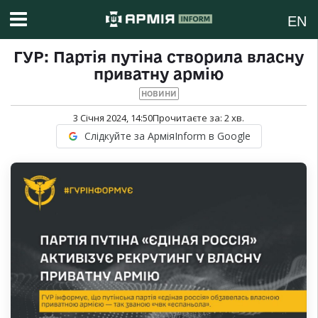
EN
ГУР: Партія путіна створила власну
приватну армію
НОВИНИ
3 Січня 2024, 14:50
Прочитаєте за:
2
хв.
Слідкуйте за АрміяInform в Google