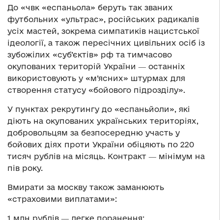
До «чвк «еспаньола» беруть так званих
футбольних «ультрас», російських радикалів
усіх мастей, зокрема симпатиків нацистської
ідеології, а також пересічних цивільних осіб із
зубожілих «суб’єктів» рф та тимчасово
окупованих територій України ― останніх
використовують у «м’ясних» штурмах для
створення статусу «бойового підрозділу».
У пунктах рекрутингу до «еспаньйоли», які
діють на окупованих українських територіях,
добровольцям за безпосередню участь у
бойових діях проти України обіцяють по 220
тисяч рублів на місяць. Контракт ― мінімум на
пів року.
Вмирати за москву також заманюють
«страховими виплатами»:
1 млн рублів ― легке поранення;