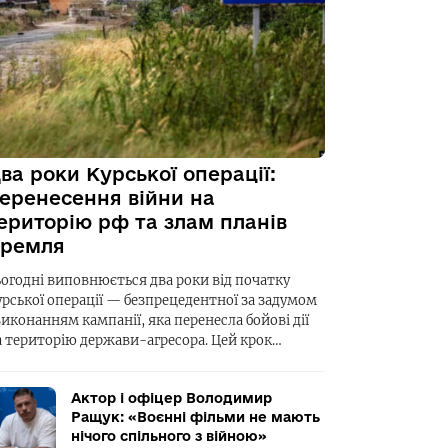
ва роки Курської операції:
еренесення війни на
ериторію рф та злам планів
ремля
ьогодні виповнюється два роки від початку
урської операції — безпрецедентної за задумом
виконанням кампанії, яка перенесла бойові дії
а територію держави-агресора. Цей крок…
Актор і офіцер Володимир
Ращук: «Воєнні фільми не мають
нічого спільного з війною»