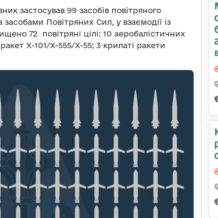
ик застосував 99 засобів повітряного
а засобами Повітряних Сил, у взаємодії із
ищено 72 повітряні цілі: 10 аеробалістичних
акет Х-101/Х-555/Х-55; 3 крилаті ракети