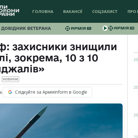
ГОЛОВНА
ВАКАНСІЇ
СОЦЗАХИСТ
ПРО 
ДОВІДНИК ВЕТЕРАНА
ф: захисники знищили
лі, зокрема, 10 з 10
20
нджалів»
НОВИНИ
20
Слідкуйте за АрміяInform в Google
в.
20
20