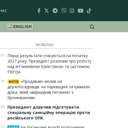
НАС
ENGLISH
06.08.2026
:51
Перші результати очікуються на початку
2027 року: Президент розповів про роботу
над вітчизняною балістикою та системою
FREYJA
:41
«Продавав» вплив на
ФОТО
держпосадовців: на Харківщині затримали
ділка, який «вирішував питання» з
бронюванням
:25
Президент доручив підготувати
спеціальну санкційну операцію проти
російського ОПК
:11
На Луганщині Apachi розгромили
ВІДЕО