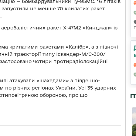
віацію — бомбардувальники Ту-95МС. 16 літаків
і запустили не менше 70 крилатих ракет
.
и аеробалістичних ракет Х-47М2 «Кинджал» із
ома крилатими ракетами «Калібр», а з півночі
тичній траєкторії типу Іскандер-М/С-300/
35 застосовано чотири протирадіолокаційні
илі атакували «шахедами» з південно-
 по різних регіонах України. Усі 35 ударних
ротиповітряною обороною, про що
П