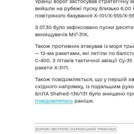
Уранці ворог застосував стратегічну а
вийшли на рубежі пуску близько 6.00 
повітряного базування Х-101/Х-555/Х-55
З 07.30 було зафіксовано пуски десят
винищувачів МіГ-31К.
Також противник атакував із моря трь
— 12-ма ракетами, які летіли по баліс
С-400. З літаків тактичної авіації Су-
ракети Х-31П.
Також повідомляється, що у першій хв
східного напрямку, із подальшим рухом
БпЛА Shahed-136/131 було знищено п
повідомлялось
раніше.
ВОРОЖІ ОБСТРІЛИ
ХАРКІВСЬКИЙ ТРИБУНАЛ