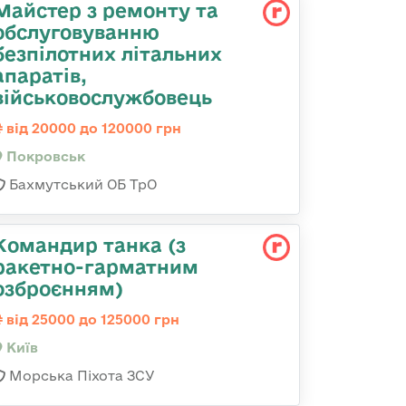
Майстер з ремонту та
обслуговуванню
безпілотних літальних
апаратів,
військовослужбовець
від 20000 до 120000 грн
Покровськ
Бахмутський ОБ ТрО
Командиp танка (з
pакетно-гарматним
озброєнням)
від 25000 до 125000 грн
Київ
Морська Піхота ЗСУ