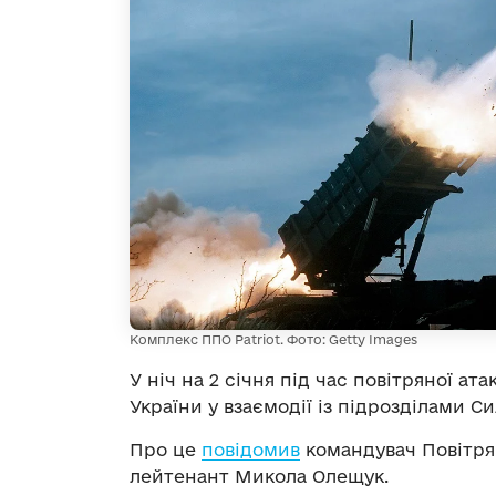
Комплекс ППО Patriot. Фото: Getty Images
У ніч на 2 січня під час повітряної а
України у взаємодії із підрозділами С
Про це
повідомив
командувач Повітря
лейтенант Микола Олещук.