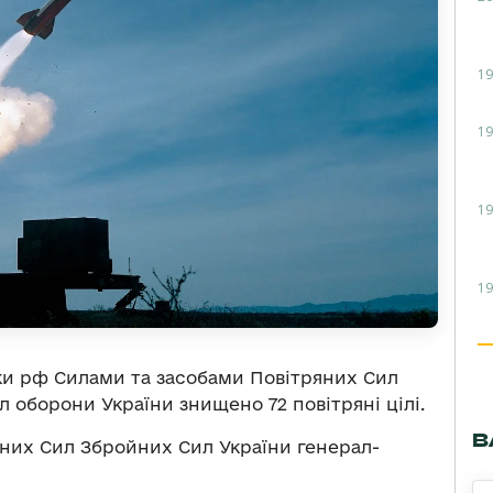
19
19
19
19
таки рф Силами та засобами Повітряних Сил
ил оборони України знищено 72 повітряні цілі.
В
них Сил Збройних Сил України генерал-