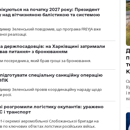
чікуються на початку 2027 року: Президент
у над вітчизняною балістикою та системою
димир Зеленський повідомив, що програма FREYJA вже
ної реалізації.
а держпосадовців: на Харківщині затримали
Д
ував питання» з бронюванням
п
и посередника, який брав гроші за бронювання.
т
К
підготувати спеціальну санкційну операцію
 ОПК
С
К
димир Зеленський провів координаційну нараду щодо
і 
 росії.
н
i розгромили логістику окупантів: уражено
С і транспорт
1-ї окремої аеромобільної Слобожанської бригади на
 по ключових об’єктах логістики російських військ.