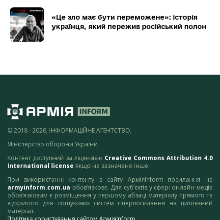
«Це зло має бути переможене»: історія
українця, який пережив російський полон
© 2018 - 2026, ІНФОРМАЦІЙНЕ АГЕНТСТВО,
Міністерство оборони України
Контент доступний за ліцензією
Creative Commons Attribution 4.0
International license
якщо не зазначено інше.
При використанні контенту з сайту АрміяInform посилання на
armyinform.com.ua
обов’язкове. Для суб’єктів у сфері онлайн-медіа
обов’язковим є розміщення у першому абзаці матеріалу прямого та
відкритого для пошукових систем гіперпосилання на цитований
матеріал.
Політика користування сайтом АрміяInform