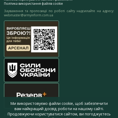
Політика використання файлів cookie
Зауваження та пропозиції по роботі сайту надсилайте на адресу:
webmaster@armyinform.com.ua
Ми використовуємо файли cookie, щоб забезпечити
вам найкращий досвід роботи на нашому сайті.
Продовжуючи користуватися сайтом, ви погоджуєтесь
press@armyinform.com.ua