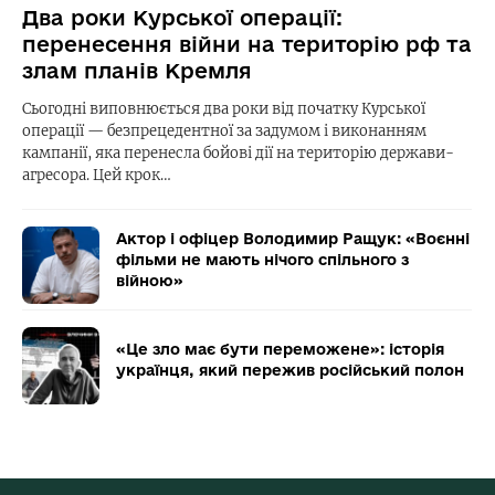
Два роки Курської операції:
перенесення війни на територію рф та
злам планів Кремля
Сьогодні виповнюється два роки від початку Курської
операції — безпрецедентної за задумом і виконанням
кампанії, яка перенесла бойові дії на територію держави-
агресора. Цей крок…
Актор і офіцер Володимир Ращук: «Воєнні
фільми не мають нічого спільного з
війною»
«Це зло має бути переможене»: історія
українця, який пережив російський полон