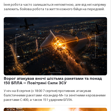
Їхня робота часто залишається непомітною, але від неї напряму
залежить бойова робота та життя кожного бійця на передовій.
Ворог атакував вночі шістьма ракетами та понад
150 БПЛА — Повітряні Сили ЗСУ
У ніч на 8 серпня (з 18:00 7 серпня) противник атакував
балістичними ракетами «Іскандер-М» та зенітними керованими
ракетами С-400, а також 151 ударним БПЛА.