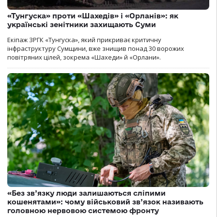
«Тунгуска» проти «Шахедів» і «Орланів»: як
українські зенітники захищають Суми
Екіпаж ЗРГК «Тунгуска», який прикриває критичну
інфраструктуру Сумщини, вже знищив понад 30 ворожих
повітряних цілей, зокрема «Шахеди» й «Орлани».
«Без зв’язку люди залишаються сліпими
кошенятами»: чому військовий зв’язок називають
головною нервовою системою фронту