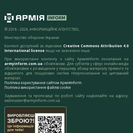
© 2018 - 2026, ІНФОРМАЦІЙНЕ АГЕНТСТВО,
Міністерство оборони України
Контент доступний за ліцензією
Creative Commons Attribution 4.0
International license
якщо не зазначено інше.
При використанні контенту з сайту АрміяInform посилання на
armyinform.com.ua
обов’язкове. Для суб’єктів у сфері онлайн-медіа
обов’язковим є розміщення у першому абзаці матеріалу прямого та
відкритого для пошукових систем гіперпосилання на цитований
матеріал.
Політика користування сайтом АрміяInform
Політика використання файлів cookie
Зауваження та пропозиції по роботі сайту надсилайте на адресу:
webmaster@armyinform.com.ua