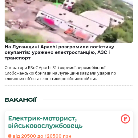
На Луганщині Apachi розгромили логістику
окупантів: уражено електростанцію, АЗС і
транспорт
Оператори ББпС Apachi 81-ї окремої аеромобільної
Слобожанської бригади на Луганщині завдали ударів по
ключових об’єктах логістики російських військ.
ВАКАНСІЇ
Електрик-моторист,
військовослужбовець
від 20500 до 120500 грн