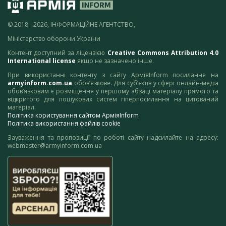
© 2018 - 2026, ІНФОРМАЦІЙНЕ АГЕНТСТВО,
Міністерство оборони України
Контент доступний за ліцензією
Creative Commons Attribution 4.0
International license
якщо не зазначено інше.
При використанні контенту з сайту АрміяInform посилання на
armyinform.com.ua
обов’язкове. Для суб’єктів у сфері онлайн-медіа
обов’язковим є розміщення у першому абзаці матеріалу прямого та
відкритого для пошукових систем гіперпосилання на цитований
матеріал.
Політика користування сайтом АрміяInform
Політика використання файлів cookie
Зауваження та пропозиції по роботі сайту надсилайте на адресу:
webmaster@armyinform.com.ua