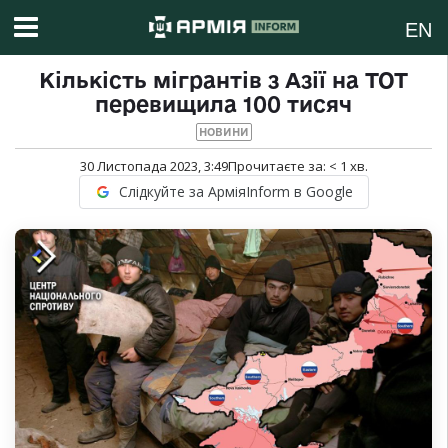
EN
Кількість мігрантів з Азії на ТОТ
перевищила 100 тисяч
НОВИНИ
30 Листопада 2023, 3:49
Прочитаєте за:
< 1
хв.
Слідкуйте за АрміяInform в Google