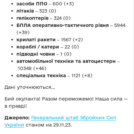
засоби ППО ‒
600 (+3)
літаків ‒
323 (0)
гелікоптерів ‒
324 (0)
БПЛА оперативно-тактичного рівня ‒
5944
(+39)
крилаті ракети ‒
1567 (+2)
кораблі / катери ‒
22 (0)
підводні човни ‒
1 (0)
автомобільної техніки та автоцистерн ‒
10348 (+46)
спеціальна техніка ‒
1121 (+8)
Дані уточнюються…
Бий окупанта! Разом переможемо! Наша сила —
в правді!
Джерело:
Генеральний штаб Збройних Сил
України
станом на 29.11.23.