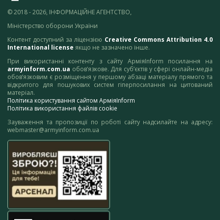
© 2018 - 2026, ІНФОРМАЦІЙНЕ АГЕНТСТВО,
Міністерство оборони України
Контент доступний за ліцензією
Creative Commons Attribution 4.0
International license
якщо не зазначено інше.
При використанні контенту з сайту АрміяInform посилання на
armyinform.com.ua
обов’язкове. Для суб’єктів у сфері онлайн-медіа
обов’язковим є розміщення у першому абзаці матеріалу прямого та
відкритого для пошукових систем гіперпосилання на цитований
матеріал.
Політика користування сайтом АрміяInform
Політика використання файлів cookie
Зауваження та пропозиції по роботі сайту надсилайте на адресу:
webmaster@armyinform.com.ua