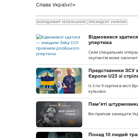
Слава Україні!»
ВОЛОДИМИР ЗЕЛЕНСЬКИЙ
ПРЕЗИДЕНТ УКРАЇНИ
Відмовився здатися
упертюха
Сили спеціальних операц
окупантів може закінчит
Представники ЗСУ в
Європи U23 зі стріл
Із 3 по 9 серпня в місті
кульової.
Пам’яті штурмовика
Він приїхав захищати Укр
Понад 10 людей тра