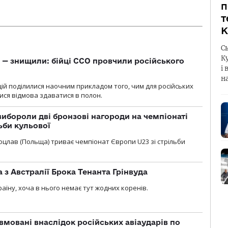
п
т
К
С
К
 — знищили: бійці ССО провчили російського
і 
н
ій поділилися наочним прикладом того, чим для російських
ися відмова здаватися в полон.
ибороли дві бронзові нагороди на чемпіонаті
ьби кульової
 Вроцлав (Польща) триває чемпіонат Європи U23 зі стрільби
 з Австралії Брока Тенанта Грінвуда
аїну, хоча в нього немає тут жодних коренів.
вмовані внаслідок російських авіаударів по