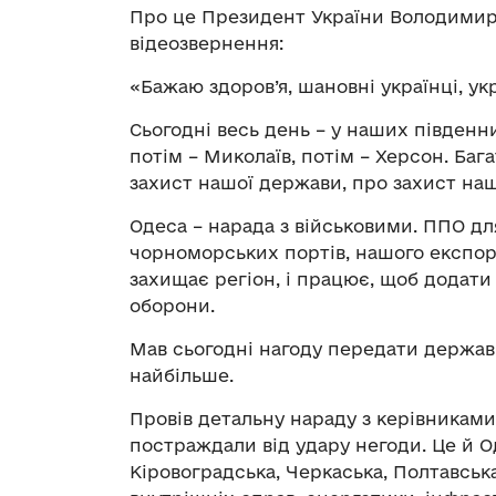
Про це Президент України Володими
відеозвернення:
«Бажаю здоров’я, шановні українці, ук
Сьогодні весь день – у наших південни
потім – Миколаїв, потім – Херсон. Баг
захист нашої держави, про захист на
Одеса – нарада з військовими. ППО для
чорноморських портів, нашого експорт
захищає регіон, і працює, щоб додати
оборони.
Мав сьогодні нагоду передати державн
найбільше.
Провів детальну нараду з керівниками 
постраждали від удару негоди. Це й Од
Кіровоградська, Черкаська, Полтавська