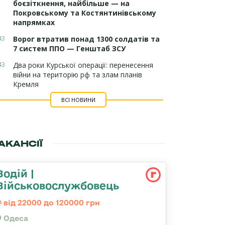
боєзіткнення, найбільше — на
Покровському та Костянтинівському
напрямках
43
Ворог втратив понад 1300 солдатів та
7 систем ППО — Генштаб ЗСУ
43
Два роки Курської операції: перенесення
війни на територію рф та злам планів
Кремля
ВСІ НОВИНИ
АКАНСІЇ
Водій |
Військовослужбовець
від 22000 до 120000 грн
Одеса