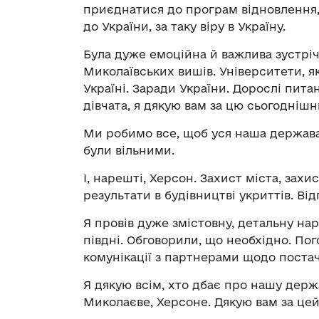
приєднатися до програм відновлення, 
до України, за таку віру в Україну.
Була дуже емоційна й важлива зустріч
Миколаївських вишів. Університети, як
Україні. Заради України. Дорослі питанн
дівчата, я дякую вам за цю сьогодніш
Ми робимо все, щоб уся наша держава
були вільними.
І, нарешті, Херсон. Захист міста, зах
результати в будівництві укриттів. Від
Я провів дуже змістовну, детальну на
півдні. Обговорили, що необхідно. Пог
комунікації з партнерами щодо поста
Я дякую всім, хто дбає про нашу держ
Миколаєве, Херсоне. Дякую вам за це