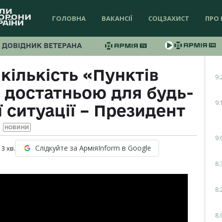
ГОЛОВНА
ВАКАНСІЇ
СОЦЗАХИСТ
ПРО 
ДОВІДНИК ВЕТЕРАНА
кількість «Пунктів
9:
 достатньою для будь-
9:
 ситуації – Президент
НОВИНИ
9:
Слідкуйте за АрміяInform в Google
:
3
хв.
8:
8:
8: