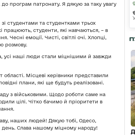
до програм патронату. Я дякую за таку увагу
 зі студентами та студентками трьох
і працюють, студенти, які навчаються, – в
я. Чесні емоції. Чисті, світлі очі. Хлопці,
П
ню розмову.
, усі наші люди стали міцнішими й завжди
ист області. Місцеві керівники представили
повідні плани, які ще будуть реалізовані.
раду з військовими. Щодо роботи саме на
одили цілі. Чітко бачимо й пріоритети в
чання.
аву, наших людей! Дякую тобі, Одесо,
й день. Слава нашому міцному народу!
Д