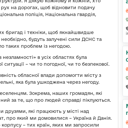
труктури. Я дякую кожному й кожній, хто
рух на дорогах, щоб відновити подачу
іональна поліція, Національна гвардія,
их бригад і техніки, щоб якнайшвидше
необхідно, будуть залучені сили ДСНС та
уло таких проблем із негодою.
в незламності» в усіх областях була
ситуації – чи то погодної, чи то безпекової.
овність обласної влади допомогти місту з
ельні, яка була ушкоджена через негоду.
реселенцям. Зокрема, наших громадян, які
ячний за те, що про людей справді піклуються.
и друзями, які працюють у місті над
т, про який ми домовилися – Україна й Данія.
корпусу – тих країн, яких ми запросили