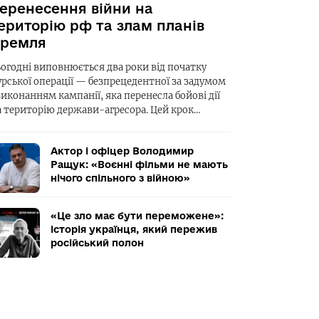
еренесення війни на
ериторію рф та злам планів
ремля
ьогодні виповнюється два роки від початку
урської операції — безпрецедентної за задумом
виконанням кампанії, яка перенесла бойові дії
а територію держави-агресора. Цей крок…
Актор і офіцер Володимир
Ращук: «Воєнні фільми не мають
нічого спільного з війною»
«Це зло має бути переможене»:
історія українця, який пережив
російський полон