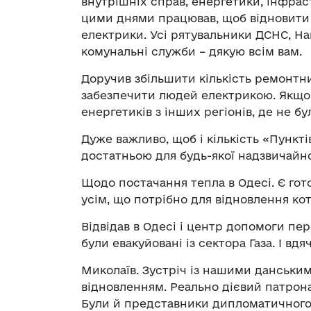
внутрішніх справ, енергетики, інфрас
цими днями працював, щоб відновити 
електрики. Усі рятувальники ДСНС, Нац
комунальні служби – дякую всім вам.
Доручив збільшити кількість ремонтн
забезпечити людей електрикою. Якщо 
енергетиків з інших регіонів, де не б
Дуже важливо, щоб і кількість «Пункті
достатньою для будь-якої надзвичайної 
Щодо постачання тепла в Одесі. Є гот
усім, що потрібно для відновлення кот
Відвідав в Одесі і центр допомоги пе
були евакуйовані із сектора Газа. І вд
Миколаїв. Зустріч із нашими данським
відновленням. Реально дієвий патрона
Були й представники дипломатичного 