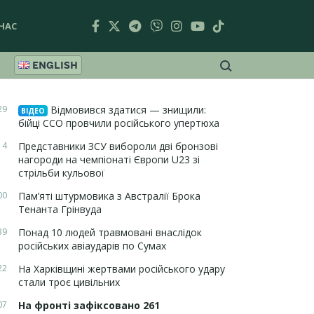
НАС
ENGLISH
29
Відмовився здатися — знищили:
ВІДЕО
бійці ССО провчили російського упертюха
14
Представники ЗСУ вибороли дві бронзові
нагороди на чемпіонаті Європи U23 зі
стрільби кульової
00
Пам’яті штурмовика з Австралії Брока
Тенанта Грінвуда
39
Понад 10 людей травмовані внаслідок
російських авіаударів по Сумах
22
На Харківщині жертвами російського удару
стали троє цивільних
07
На фронті зафіксовано 261