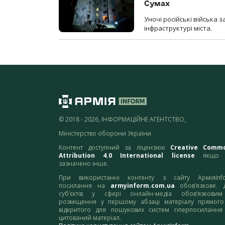
Сумах
Уночі російські війська
інфраструктурі міста.
© 2018 - 2026, ІНФОРМАЦІЙНЕ АГЕНТСТВО,
Міністерство оборони України
Контент доступний за ліцензією
Creative Comm
Attribution 4.0 International license
якщо 
зазначено інше.
При використанні контенту з сайту АрміяInf
посилання на
armyinform.com.ua
обов’язкове. 
суб’єктів у сфері онлайн-медіа обов’язкови
розміщення у першому абзаці матеріалу прямого
відкритого для пошукових систем гіперпосилання
цитований матеріал.