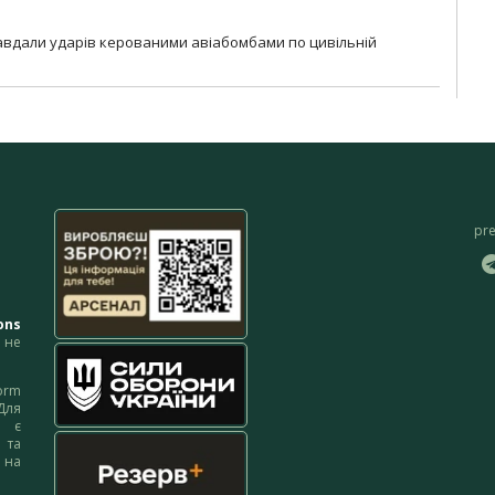
 завдали ударів керованими авіабомбами по цивільній
pr
ons
не
orm
Для
м є
 та
 на