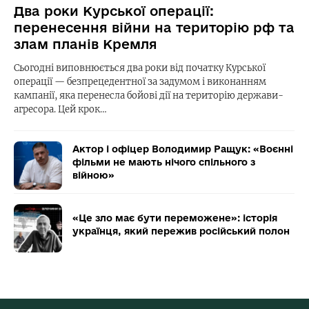
Два роки Курської операції:
перенесення війни на територію рф та
злам планів Кремля
Сьогодні виповнюється два роки від початку Курської
операції — безпрецедентної за задумом і виконанням
кампанії, яка перенесла бойові дії на територію держави-
агресора. Цей крок…
Актор і офіцер Володимир Ращук: «Воєнні
фільми не мають нічого спільного з
війною»
«Це зло має бути переможене»: історія
українця, який пережив російський полон