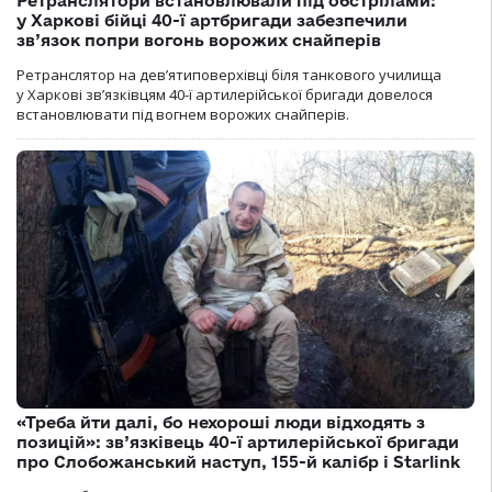
Ретранслятори встановлювали під обстрілами:
у Харкові бійці 40-ї артбригади забезпечили
зв’язок попри вогонь ворожих снайперів
Ретранслятор на дев’ятиповерхівці біля танкового училища
у Харкові зв’язківцям 40-ї артилерійської бригади довелося
встановлювати під вогнем ворожих снайперів.
«Треба йти далі, бо нехороші люди відходять з
позицій»: зв’язківець 40-ї артилерійської бригади
про Слобожанський наступ, 155-й калібр і Starlink