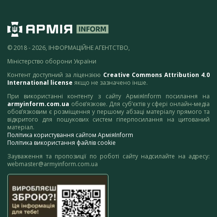
© 2018 - 2026, ІНФОРМАЦІЙНЕ АГЕНТСТВО,
Міністерство оборони України
Контент доступний за ліцензією
Creative Commons Attribution 4.0
International license
якщо не зазначено інше.
При використанні контенту з сайту АрміяInform посилання на
armyinform.com.ua
обов’язкове. Для суб’єктів у сфері онлайн-медіа
обов’язковим є розміщення у першому абзаці матеріалу прямого та
відкритого для пошукових систем гіперпосилання на цитований
матеріал.
Політика користування сайтом АрміяInform
Політика використання файлів cookie
Зауваження та пропозиції по роботі сайту надсилайте на адресу:
webmaster@armyinform.com.ua