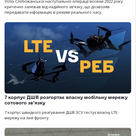
Успіх Слобожанської наступальної операції восени 2022 року
критично залежав від надійного зв’язку, що дозволяв
передавати інформацію в режимі реального часу.
7 корпус ДШВ розгортає власну мобільну мережу
сотового зв’язку
7 корпус швидкого реагування ДШВ ЗСУ тестує власну LTE-
мережу на лінії фронту.