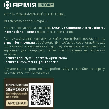
© 2018 - 2026, ІНФОРМАЦІЙНЕ АГЕНТСТВО,
Міністерство оборони України
Контент доступний за ліцензією
Creative Commons Attribution 4.0
International license
якщо не зазначено інше.
При використанні контенту з сайту АрміяInform посилання на
armyinform.com.ua
обов’язкове. Для суб’єктів у сфері онлайн-медіа
обов’язковим є розміщення у першому абзаці матеріалу прямого та
відкритого для пошукових систем гіперпосилання на цитований
матеріал.
Політика користування сайтом АрміяInform
Політика використання файлів cookie
Зауваження та пропозиції по роботі сайту надсилайте на адресу:
webmaster@armyinform.com.ua