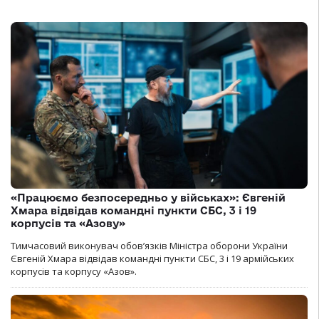
«Працюємо безпосередньо у військах»: Євгеній
Хмара відвідав командні пункти СБС, 3 і 19
корпусів та «Азову»
Тимчасовий виконувач обов’язків Міністра оборони України
Євгеній Хмара відвідав командні пункти СБС, 3 і 19 армійських
корпусів та корпусу «Азов».