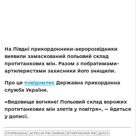
На Півдні прикордонники-аеророзвідники
виявили замаскований польовий склад
протитанкових мін. Разом з побратимами-
артилеристами захисники його знищили.
Про це
повідомляє
Державна прикордонна
служба України.
«Видовище вогняне! Польовий склад ворожих
протитанкових мін злетів у повітря», — йдеться
у дописі.
STOPRUSSIA
АГРЕСІЯ РФ
ВІЙНА
ВТОРГНЕННЯ РФ
ДПСУ