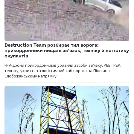
Destruction Team розбирає тил ворога:
прикордонники нищать зв’язок, техніку й логістику
окупантів
FPV-дрони прикордонників уразили засоби зв’язку, РЕБ і РЕР,
техніку, укриття та логістичний хаб ворога на Північно-
Слобожанському напрямку.