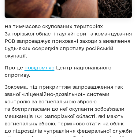
На тимчасово окупованих територіях
Запорізької області гауляйтери та командування
РОВ запроваджує приховані заходи з виявлення
будь-яких осередків спротиву російській
окупації.
Про це
повідомляє
Центр національного
спротиву.
Зокрема, під прикриттям запровадження так
званої «ліцензійно-дозвільної» системи
контролю за вогнепальною зброєю
та боєприпасами до неї окупанти зобов’язали
мешканців ТОТ Запорізької області, які мають
вогнепальну зброю, терміново стати на облік
до підрозділів «управління федеральної служби