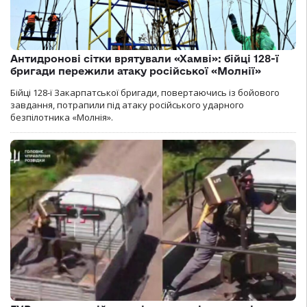
Антидронові сітки врятували «Хамві»: бійці 128-ї
бригади пережили атаку російської «Молнії»
Бійці 128-ї Закарпатської бригади, повертаючись із бойового
завдання, потрапили під атаку російського ударного
безпілотника «Молнія».