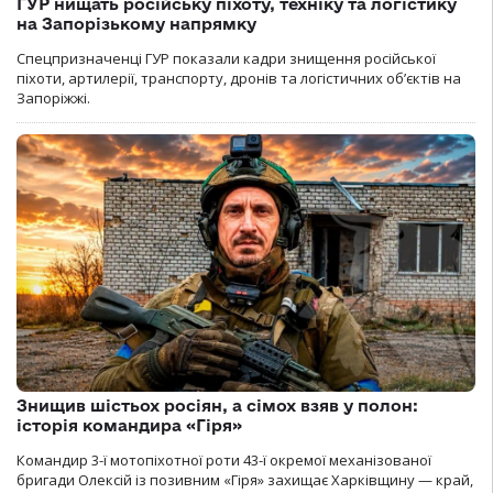
ГУР нищать російську піхоту, техніку та логістику
на Запорізькому напрямку
Спецпризначенці ГУР показали кадри знищення російської
піхоти, артилерії, транспорту, дронів та логістичних об’єктів на
Запоріжжі.
Знищив шістьох росіян, а сімох взяв у полон:
історія командира «Гіря»
Командир 3-ї мотопіхотної роти 43-ї окремої механізованої
бригади Олексій із позивним «Гіря» захищає Харківщину — край,