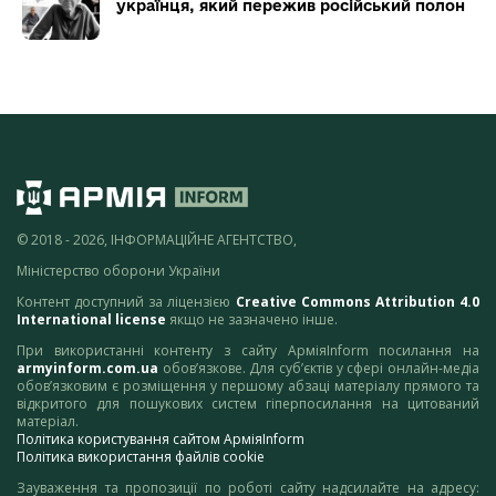
українця, який пережив російський полон
© 2018 - 2026, ІНФОРМАЦІЙНЕ АГЕНТСТВО,
Міністерство оборони України
Контент доступний за ліцензією
Creative Commons Attribution 4.0
International license
якщо не зазначено інше.
При використанні контенту з сайту АрміяInform посилання на
armyinform.com.ua
обов’язкове. Для суб’єктів у сфері онлайн-медіа
обов’язковим є розміщення у першому абзаці матеріалу прямого та
відкритого для пошукових систем гіперпосилання на цитований
матеріал.
Політика користування сайтом АрміяInform
Політика використання файлів cookie
Зауваження та пропозиції по роботі сайту надсилайте на адресу: