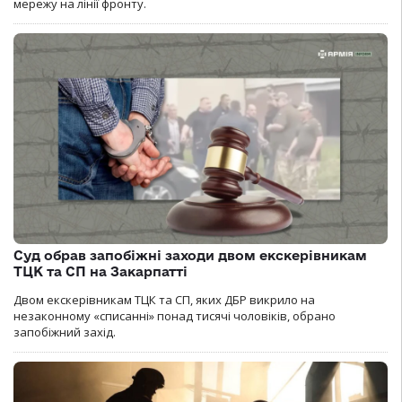
мережу на лінії фронту.
Суд обрав запобіжні заходи двом екскерівникам
ТЦК та СП на Закарпатті
Двом екскерівникам ТЦК та СП, яких ДБР викрило на
незаконному «списанні» понад тисячі чоловіків, обрано
запобіжний захід.