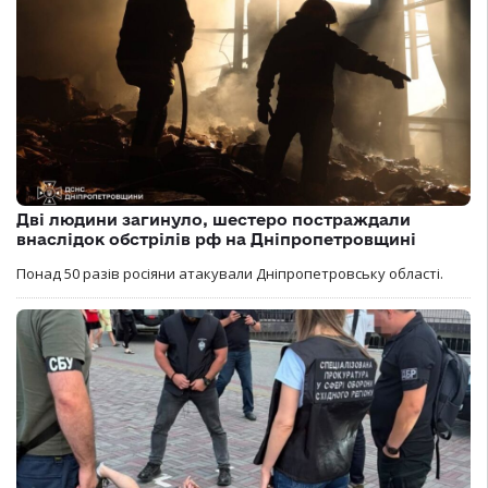
Дві людини загинуло, шестеро постраждали
внаслідок обстрілів рф на Дніпропетровщині
Понад 50 разів росіяни атакували Дніпропетровську області.