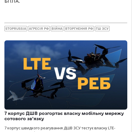
БПЛА.
STOPRUSSIA
АГРЕСІЯ РФ
ВІЙНА
ВТОРГНЕННЯ РФ
ГШ ЗСУ
7 корпус ДШВ розгортає власну мобільну мережу
сотового зв’язку
7 корпус швидкого реагування ДШВ ЗСУ тестує власну LTE-