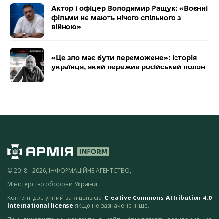
Актор і офіцер Володимир Ращук: «Воєнні
фільми не мають нічого спільного з
війною»
«Це зло має бути переможене»: історія
українця, який пережив російський полон
© 2018 - 2026, ІНФОРМАЦІЙНЕ АГЕНТСТВО,
Міністерство оборони України
Контент доступний за ліцензією
Creative Commons Attribution 4.0
International license
якщо не зазначено інше.