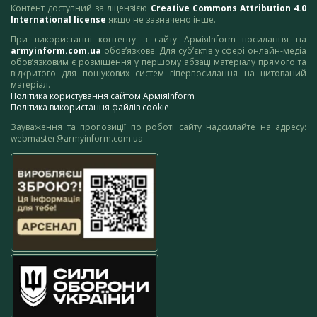
Контент доступний за ліцензією
Creative Commons Attribution 4.0
International license
якщо не зазначено інше.
При використанні контенту з сайту АрміяInform посилання на
armyinform.com.ua
обов’язкове. Для суб’єктів у сфері онлайн-медіа
обов’язковим є розміщення у першому абзаці матеріалу прямого та
відкритого для пошукових систем гіперпосилання на цитований
матеріал.
Політика користування сайтом АрміяInform
Політика використання файлів cookie
Зауваження та пропозиції по роботі сайту надсилайте на адресу:
webmaster@armyinform.com.ua