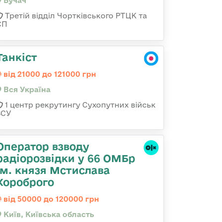
Бучач
Третій відділ Чортківського РТЦК та
СП
Танкіст
від 21000 до 121000 грн
Вся Україна
1 центр рекрутингу Сухопутних військ
ЗСУ
Оператор взводу
радіорозвідки у 66 ОМБр
ім. князя Мстислава
Хороброго
від 50000 до 120000 грн
Київ, Київська область