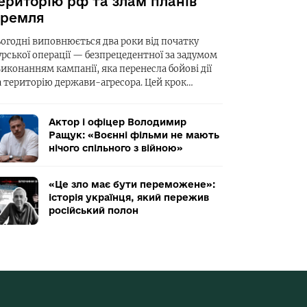
ериторію рф та злам планів
ремля
ьогодні виповнюється два роки від початку
урської операції — безпрецедентної за задумом
виконанням кампанії, яка перенесла бойові дії
а територію держави-агресора. Цей крок…
Актор і офіцер Володимир
Ращук: «Воєнні фільми не мають
нічого спільного з війною»
«Це зло має бути переможене»:
історія українця, який пережив
російський полон