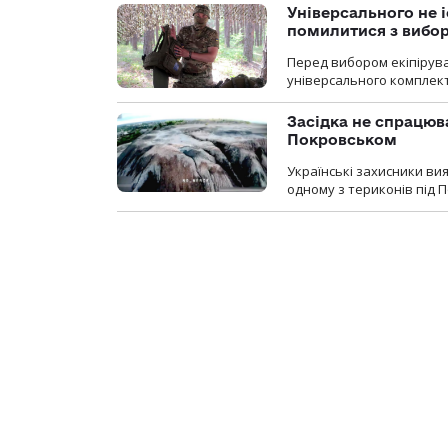
Універсального не і
помилитися з вибо
Перед вибором екіпірув
універсального комплекту,
Засідка не спрацюв
Покровськом
Українські захисники вия
одному з териконів під 