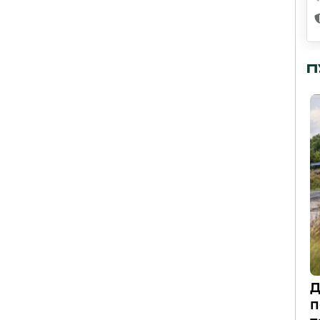
П
Д
п