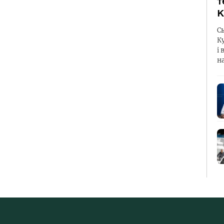
т
К
С
К
і 
н