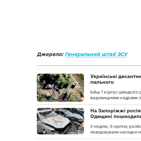
Джерело:
Генеральний штаб ЗСУ
Українські десантни
пального
Бійці 7 корпус швидкого
видовищними кадрами з 
На Запоріжжі росія
Одещині пошкодили
У неділю, 9 серпня, росі
ліквідовували наслідки н