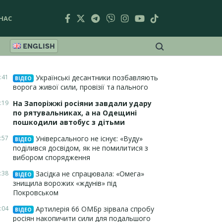
НАС
ENGLISH
:41
Українські десантники позбавляють
ВІДЕО
ворога живої сили, провізії та пального
:19
На Запоріжжі росіяни завдали удару
по рятувальниках, а на Одещині
пошкодили автобус з дітьми
:57
Універсального не існує: «Вуду»
ВІДЕО
поділився досвідом, як не помилитися з
вибором спорядження
:38
Засідка не спрацювала: «Омега»
ВІДЕО
знищила ворожих «ждунів» під
Покровськом
:04
Артилерія 66 ОМБр зірвала спробу
ВІДЕО
росіян накопичити сили для подальшого