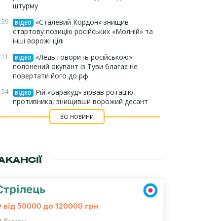
штурму
:39
«Сталевий Кордон» знищив
ВІДЕО
стартову позицію російських «Молній» та
інші ворожі цілі
:11
«Ледь говорить російською»:
ВІДЕО
полонений окупант із Туви благає не
повертати його до рф
:54
Рій «Баракуд» зірвав ротацію
ВІДЕО
противника, знищивши ворожий десант
ВСІ НОВИНИ
АКАНСІЇ
Стрілець
від 50000 до 120000 грн