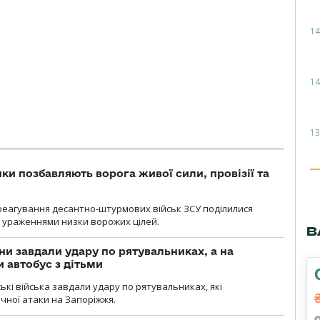
14
14
13
ки позбавляють ворога живої сили, провізії та
 реагування десантно-штурмових військ ЗСУ поділилися
ураженнями низки ворожих цілей.
В
ни завдали удару по рятувальниках, а на
 автобус з дітьми
йські війська завдали удару по рятувальниках, які
ічної атаки на Запоріжжя.