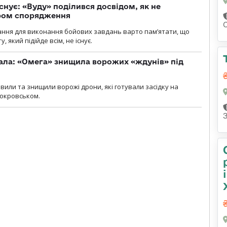
снує: «Вуду» поділився досвідом, як не
ром спорядження
ання для виконання бойових завдань варто пам’ятати, що
 який підійде всім, не існує.
ала: «Омега» знищила ворожих «ждунів» під
вили та знищили ворожі дрони, які готували засідку на
Покровськом.