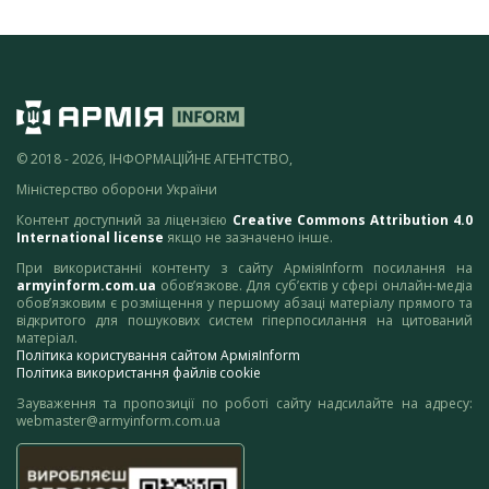
© 2018 - 2026, ІНФОРМАЦІЙНЕ АГЕНТСТВО,
Міністерство оборони України
Контент доступний за ліцензією
Creative Commons Attribution 4.0
International license
якщо не зазначено інше.
При використанні контенту з сайту АрміяInform посилання на
armyinform.com.ua
обов’язкове. Для суб’єктів у сфері онлайн-медіа
обов’язковим є розміщення у першому абзаці матеріалу прямого та
відкритого для пошукових систем гіперпосилання на цитований
матеріал.
Політика користування сайтом АрміяInform
Політика використання файлів cookie
Зауваження та пропозиції по роботі сайту надсилайте на адресу:
webmaster@armyinform.com.ua