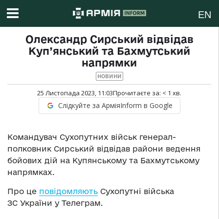
EN
Олександр Сирський відвідав
Куп’янський та Бахмутський
напрямки
НОВИНИ
25 Листопада 2023, 11:03
Прочитаєте за:
< 1
хв.
Слідкуйте за АрміяInform в Google
Командувач Сухопутних військ генерал-
полковник Сирський відвідав райони ведення
бойових дій на Купянському та Бахмутському
напрямках.
Про це
повідомляють
Сухопутні війська
ЗС України у Телеграм.