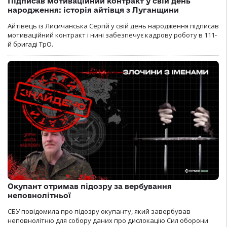
Підписав мотиваційний контракт у свій день
народження: історія айтівця з Луганщини
Айтівець із Лисичанська Сергій у свій день народження підписав
мотиваційний контракт і нині забезпечує кадрову роботу в 111-
й бригаді ТрО.
Окупант отримав підозру за вербування
неповнолітньої
СБУ повідомила про підозру окупанту, який завербував
неповнолітню для собору даних про дислокацію Сил оборони