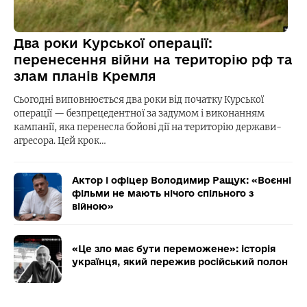
Два роки Курської операції:
перенесення війни на територію рф та
злам планів Кремля
Сьогодні виповнюється два роки від початку Курської
операції — безпрецедентної за задумом і виконанням
кампанії, яка перенесла бойові дії на територію держави-
агресора. Цей крок…
Актор і офіцер Володимир Ращук: «Воєнні
фільми не мають нічого спільного з
війною»
«Це зло має бути переможене»: історія
українця, який пережив російський полон