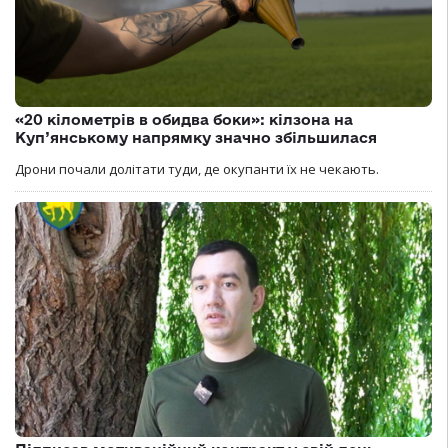
«20 кілометрів в обидва боки»: кілзона на
Куп’янському напрямку значно збільшилася
Дрони почали долітати туди, де окупанти їх не чекають.