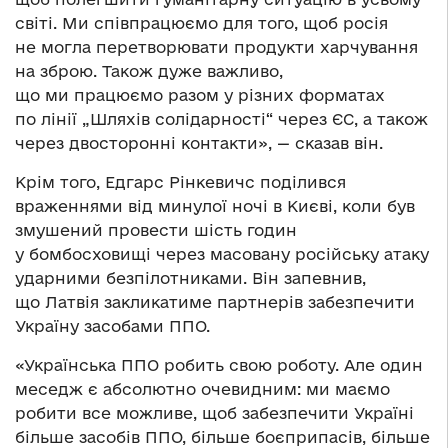
світі. Ми співпрацюємо для того, щоб росія
не могла перетворювати продукти харчування
на зброю. Також дуже важливо,
що ми працюємо разом у різних форматах
по лінії „Шляхів солідарності“ через ЄС, а також
через двосторонні контакти», — сказав він.
Крім того, Едгарс Рінкевичс поділився
враженнями від минулої ночі в Києві, коли був
змушений провести шість годин
у бомбосховищі через масовану російську атаку
ударними безпілотниками. Він запевнив,
що Латвія закликатиме партнерів забезпечити
Україну засобами ППО.
«Українська ППО робить свою роботу. Але один
меседж є абсолютно очевидним: ми маємо
робити все можливе, щоб забезпечити Україні
більше засобів ППО, більше боєприпасів, більше