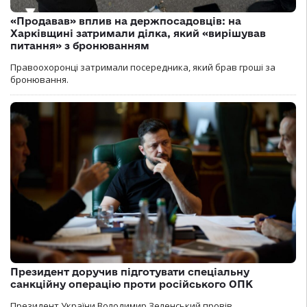
«Продавав» вплив на держпосадовців: на
Харківщині затримали ділка, який «вирішував
питання» з бронюванням
Правоохоронці затримали посередника, який брав гроші за
бронювання.
Президент доручив підготувати спеціальну
санкційну операцію проти російського ОПК
Президент України Володимир Зеленський провів