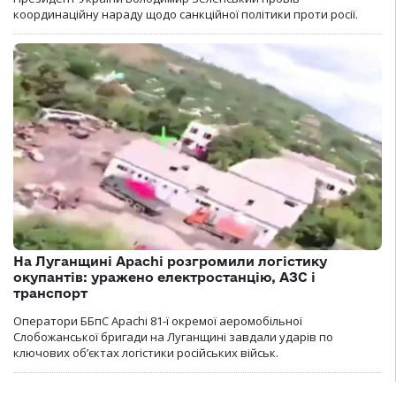
координаційну нараду щодо санкційної політики проти росії.
На Луганщині Apachi розгромили логістику
окупантів: уражено електростанцію, АЗС і
транспорт
Оператори ББпС Apachi 81-ї окремої аеромобільної
Слобожанської бригади на Луганщині завдали ударів по
ключових об’єктах логістики російських військ.