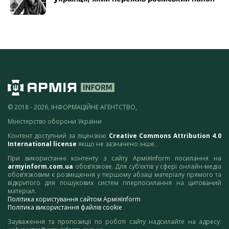
© 2018 - 2026, ІНФОРМАЦІЙНЕ АГЕНТСТВО,
Міністерство оборони України
Контент доступний за ліцензією
Creative Commons Attribution 4.0
International license
якщо не зазначено інше.
При використанні контенту з сайту АрміяInform посилання на
armyinform.com.ua
обов’язкове. Для суб’єктів у сфері онлайн-медіа
обов’язковим є розміщення у першому абзаці матеріалу прямого та
відкритого для пошукових систем гіперпосилання на цитований
матеріал.
Політика користування сайтом АрміяInform
Політика використання файлів cookie
Зауваження та пропозиції по роботі сайту надсилайте на адресу: