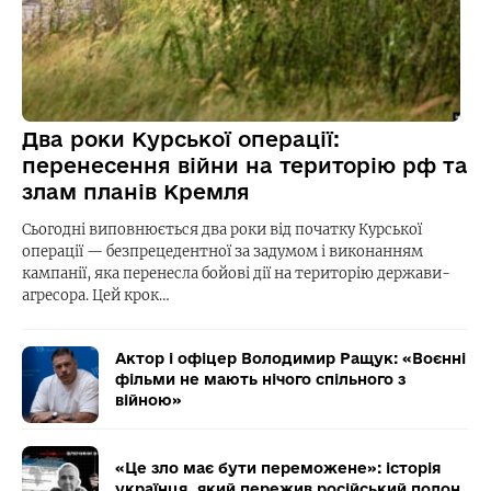
Два роки Курської операції:
перенесення війни на територію рф та
злам планів Кремля
Сьогодні виповнюється два роки від початку Курської
операції — безпрецедентної за задумом і виконанням
кампанії, яка перенесла бойові дії на територію держави-
агресора. Цей крок…
Актор і офіцер Володимир Ращук: «Воєнні
фільми не мають нічого спільного з
війною»
«Це зло має бути переможене»: історія
українця, який пережив російський полон