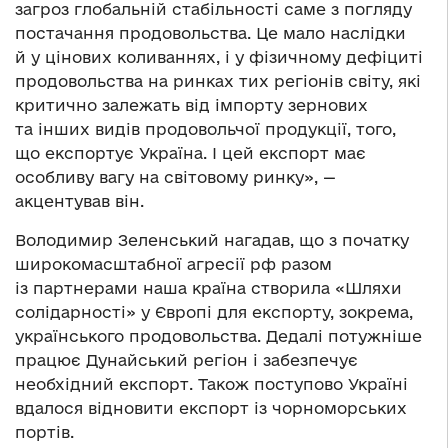
загроз глобальній стабільності саме з погляду
постачання продовольства. Це мало наслідки
й у цінових коливаннях, і у фізичному дефіциті
продовольства на ринках тих регіонів світу, які
критично залежать від імпорту зернових
та інших видів продовольчої продукції, того,
що експортує Україна. І цей експорт має
особливу вагу на світовому ринку», —
акцентував він.
Володимир Зеленський нагадав, що з початку
широкомасштабної агресії рф разом
із партнерами наша країна створила «Шляхи
солідарності» у Європі для експорту, зокрема,
українського продовольства. Дедалі потужніше
працює Дунайський регіон і забезпечує
необхідний експорт. Також поступово Україні
вдалося відновити експорт із чорноморських
портів.