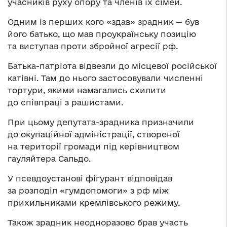
учасників руху опору та членів їх сімей.
Одним із перших кого «здав» зрадник — був
його батько, що мав проукраїнську позицію
та виступав проти збройної агресії рф.
Батька-патріота відвезли до місцевої російської
катівні. Там до нього застосовували численні
тортури, якими намагались схилити
до співпраці з рашистами.
При цьому депутата-зрадника призначили
до окупаційної адміністрації, створеної
на території громади під керівництвом
гауляйтера Сальдо.
У псевдоустанові фігурант відповідав
за розподіл «гумдопомоги» з рф між
прихильниками кремлівського режиму.
Також зрадник неодноразово брав участь