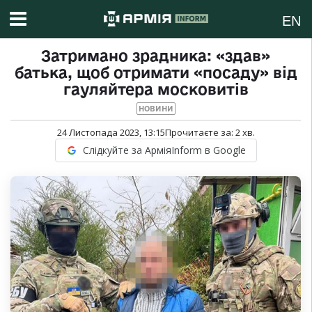
EN
Затримано зрадника: «здав»
батька, щоб отримати «посаду» від
гауляйтера московитів
НОВИНИ
24 Листопада 2023, 13:15
Прочитаєте за:
2
хв.
Слідкуйте за АрміяInform в Google