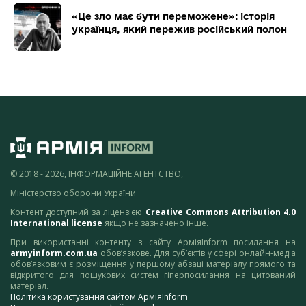
«Це зло має бути переможене»: історія
українця, який пережив російський полон
© 2018 - 2026, ІНФОРМАЦІЙНЕ АГЕНТСТВО,
Міністерство оборони України
Контент доступний за ліцензією
Creative Commons Attribution 4.0
International license
якщо не зазначено інше.
При використанні контенту з сайту АрміяInform посилання на
armyinform.com.ua
обов’язкове. Для суб’єктів у сфері онлайн-медіа
обов’язковим є розміщення у першому абзаці матеріалу прямого та
відкритого для пошукових систем гіперпосилання на цитований
матеріал.
Політика користування сайтом АрміяInform