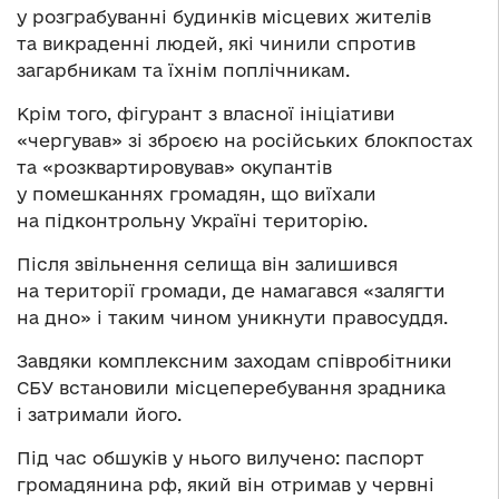
у розграбуванні будинків місцевих жителів
та викраденні людей, які чинили спротив
загарбникам та їхнім поплічникам.
Крім того, фігурант з власної ініціативи
«чергував» зі зброєю на російських блокпостах
та «розквартировував» окупантів
у помешканнях громадян, що виїхали
на підконтрольну Україні територію.
Після звільнення селища він залишився
на території громади, де намагався «залягти
на дно» і таким чином уникнути правосуддя.
Завдяки комплексним заходам співробітники
СБУ встановили місцеперебування зрадника
і затримали його.
Під час обшуків у нього вилучено: паспорт
громадянина рф, який він отримав у червні