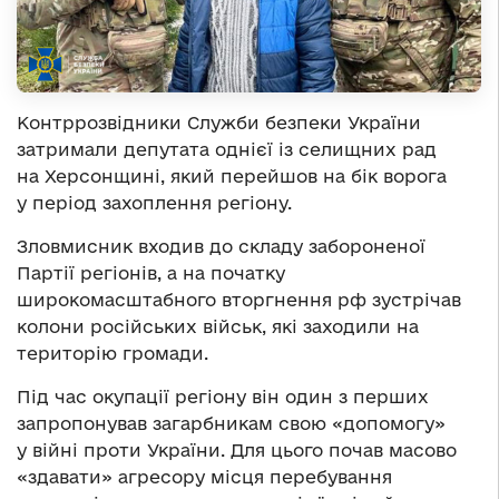
Контррозвідники Служби безпеки України
затримали депутата однієї із селищних рад
на Херсонщині, який перейшов на бік ворога
у період захоплення регіону.
Зловмисник входив до складу забороненої
Партії регіонів, а на початку
широкомасштабного вторгнення рф зустрічав
колони російських військ, які заходили на
територію громади.
Під час окупації регіону він один з перших
запропонував загарбникам свою «допомогу»
у війні проти України. Для цього почав масово
«здавати» агресору місця перебування