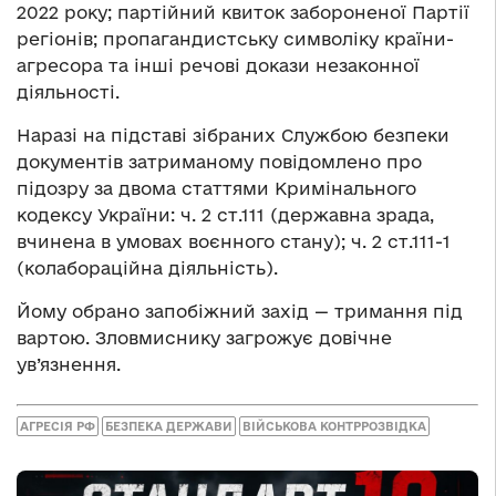
2022 року; партійний квиток забороненої Партії
регіонів; пропагандистську символіку країни-
агресора та інші речові докази незаконної
діяльності.
Наразі на підставі зібраних Службою безпеки
документів затриманому повідомлено про
підозру за двома статтями Кримінального
кодексу України: ч. 2 ст.111 (державна зрада,
вчинена в умовах воєнного стану); ч. 2 ст.111-1
(колабораційна діяльність).
Йому обрано запобіжний захід — тримання під
вартою. Зловмиснику загрожує довічне
ув’язнення.
АГРЕСІЯ РФ
БЕЗПЕКА ДЕРЖАВИ
ВІЙСЬКОВА КОНТРРОЗВІДКА