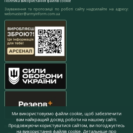
Політика використання файлів cookie
Зауваження та пропозиції по роботі сайту надсилайте на адресу:
webmaster@armyinform.com.ua
Ми використовуємо файли cookie, щоб забезпечити
вам найкращий досвід роботи на нашому сайті.
Продовжуючи користуватися сайтом, ви погоджуєтесь
press@armyinform.com.ua
на використання файлів cookie. Детальніше про