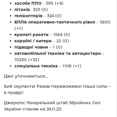
засоби ППО
‒ 595 (+4)
літаків
‒ 323 (0)
гелікоптерів
‒ 324 (0)
БПЛА оперативно-тактичного рівня
‒ 5800
(+1)
крилаті ракети
‒ 1564 (0)
кораблі / катери
‒ 22 (0)
підводні човни
‒ 1 (0)
автомобільної техніки та автоцистерн
‒
10230 (+32)
спеціальна техніка
‒ 1108 (+1)
Дані уточнюються…
Бий окупанта! Разом переможемо! Наша сила –
в правді!
Джерело: Генеральний штаб Збройних Сил
України станом на 24.11.23.