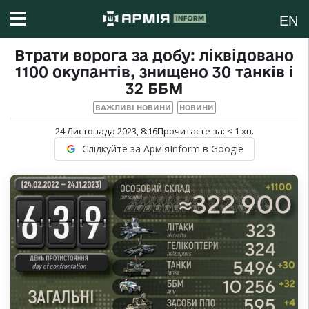
EN
Втрати ворога за добу: ліквідовано
1100 окупантів, знищено 30 танків і
32 ББМ
ВАЖЛИВІ НОВИНИ
НОВИНИ
24 Листопада 2023, 8:16
Прочитаєте за:
< 1
хв.
Слідкуйте за АрміяInform в Google