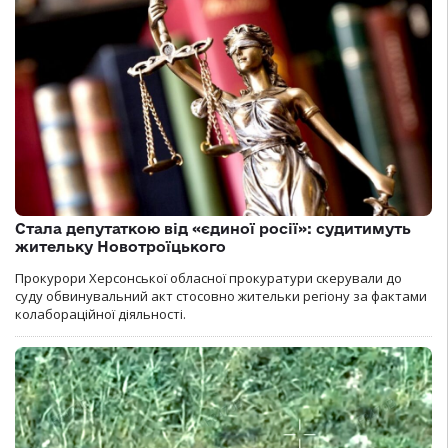
Стала депутаткою від «єдиної росії»: судитимуть
жительку Новотроїцького
Прокурори Херсонської обласної прокуратури скерували до
суду обвинувальний акт стосовно жительки регіону за фактами
колабораційної діяльності.