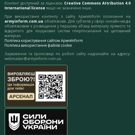
Контент доступний за ліцензією
Creative Commons Attribution 4.0
International license
якщо не зазначено інше.
При використанні контенту з сайту АрміяInform посилання на
armyinform.com.ua
обов’язкове. Для суб’єктів у сфері онлайн-медіа
обов’язковим є розміщення у першому абзаці матеріалу прямого та
відкритого для пошукових систем гіперпосилання на цитований
матеріал.
Політика користування сайтом АрміяInform
Політика використання файлів cookie
Зауваження та пропозиції по роботі сайту надсилайте на адресу:
webmaster@armyinform.com.ua