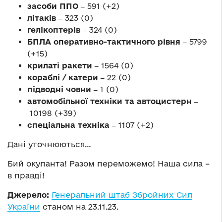
засоби ППО ‒
591 (+2)
літаків ‒
323 (0)
гелікоптерів ‒
324 (0)
БПЛА оперативно-тактичного рівня ‒
5799
(+15)
крилаті ракети ‒
1564 (0)
кораблі / катери ‒
22 (0)
підводні човни ‒
1 (0)
автомобільної техніки та автоцистерн ‒
10198 (+39)
спеціальна техніка ‒
1107 (+2)
Дані уточнюються…
Бий окупанта! Разом переможемо! Наша сила –
в правді!
Джерело:
Генеральний штаб Збройних Сил
України
станом на 23.11.23.