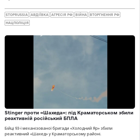
STOPRUSSIA
АВДІЇВКА
АГРЕСІЯ РФ
ВІЙНА
ВТОРГНЕННЯ РФ
НАЦПОЛІЦІЯ
Stinger проти «Шахеда»: під Краматорськом збили
реактивній російський БПЛА
Бійці 93-ї механізованої бригади «Холодний Яр» збили
реактивний «Шахед» у Краматорському районі.