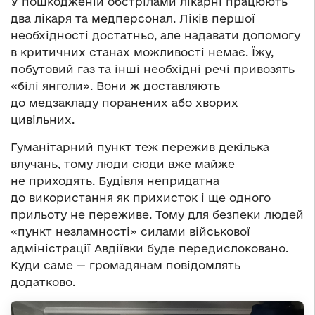
У пошкодженій обстрілами лікарні працюють
два лікаря та медперсонал. Ліків першої
необхідності достатньо, але надавати допомогу
в критичних станах можливості немає. Їжу,
побутовий газ та інші необхідні речі привозять
«білі янголи». Вони ж доставляють
до медзакладу поранених або хворих
цивільних.
Гуманітарний пункт теж пережив декілька
влучань, тому люди сюди вже майже
не приходять. Будівля непридатна
до використання як прихисток і ще одного
прильоту не переживе. Тому для безпеки людей
«пункт незламності» силами військової
адміністрації Авдіївки буде передислоковано.
Куди саме — громадянам повідомлять
додатково.