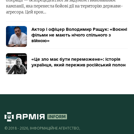
операції — безпрецедентної за задумом і виконанням
кампанії, яка перенесла бойові дії на територію держави-
агресора. Цей крок…
Актор і офіцер Володимир Ращук: «Воєнні
фільми не мають нічого спільного з
війною»
«Це зло має бути переможене»: історія
українця, який пережив російський полон
© 2018 - 2026, ІНФОРМАЦІЙНЕ АГЕНТСТВО,