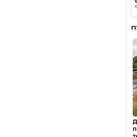
П
Д
п
т