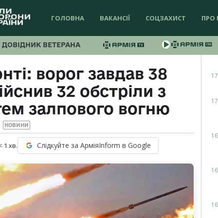
ГОЛОВНА
ВАКАНСІЇ
СОЦЗАХИСТ
ПРО 
ДОВІДНИК ВЕТЕРАНА
нті: ворог завдав 38
17
ійснив 32 обстріли з
17
тем залпового вогню
НОВИНИ
16
Слідкуйте за АрміяInform в Google
< 1
хв.
16
16