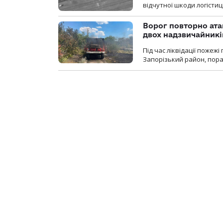
відчутної шкоди логістиц
Ворог повторно ата
двох надзвичайникі
Під час ліквідації пожеж
Запорізький район, пор