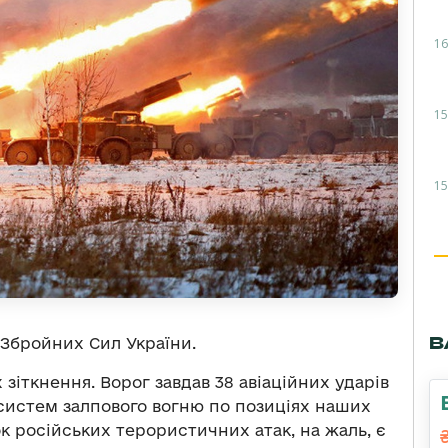
16
15
15
В
Збройних Сил України.
зіткнення. Ворог завдав 38 авіаційних ударів
 систем залпового вогню по позиціях наших
ок російських терористичних атак, на жаль, є