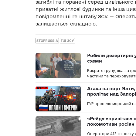
загиблі та поранені серед цивільного
приватні житлові будинки та інша цив
повідомленні Генштабу ЗСУ. — Операти
залишається складною.
STOPRUSSIA
ГШ ЗСУ
Робили дезертирів 
схеми
Викрито групу, яка за г
частини та переховуват
Атака на порт Ялти
пролітає над Запор
ГУР провело морський па
«Рейд» «привітав» о
локомотиви росіян
Оператори 413-го полку 