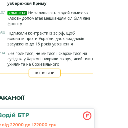
узбережжя Криму
:07
Не залишають людей самих: як
КОМЕНТАР
«Азов» допомагає мешканцям сіл біля лінії
фронту
:50
Підписали контракти із зс рф, щоб
воювати проти України: двох зрадників
засуджено до 15 років ув’язнення
:34
«Не голитися, не митися і скаржитися на
сусідів»: у Харкові викрили лікаря, який вчив
ухилянта на божевільного
ВСІ НОВИНИ
АКАНСІЇ
Водій БТР
від 22000 до 122000 грн