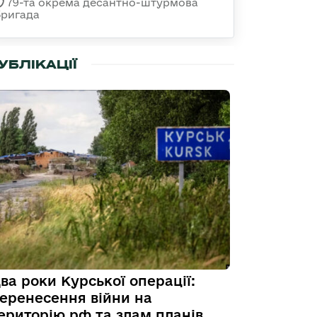
79-та окрема десантно-штурмова
бригада
УБЛІКАЦІЇ
ва роки Курської операції:
еренесення війни на
ериторію рф та злам планів