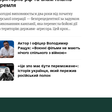
ремля
ьогодні виповнюється два роки від початку
урської операції — безпрецедентної за задумом
виконанням кампанії, яка перенесла бойові дії
а територію держави-агресора. Цей крок…
Актор і офіцер Володимир
Ращук: «Воєнні фільми не мають
нічого спільного з війною»
«Це зло має бути переможене»:
історія українця, який пережив
російський полон