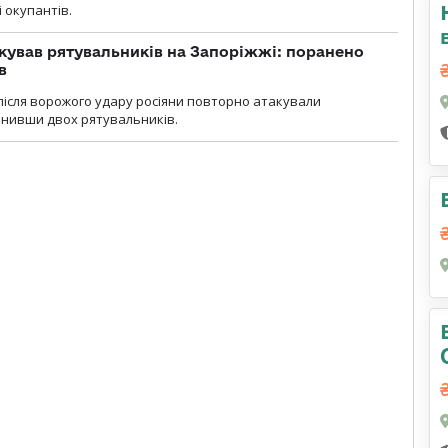
і окупантів.
кував рятувальників на Запоріжжі: поранено
в
і після ворожого удару росіяни повторно атакували
анивши двох рятувальників.