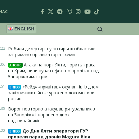
НАС
ENGLISH
:22
Робили дезертирів у чотирьох областях:
затримано організаторів схеми
:06
Атака на порт Ялти, горить траса
АНОНС
на Крим, винищувач ефектно пролітає над
Запоріжжям: стрім
:51
«Рейд» «привітав» окупантів із днем
ВІДЕО
залізничних військ: уражено локомотиви
росіян
:38
Ворог повторно атакував рятувальників
на Запоріжжі: поранено двох
надзвичайників
:22
До Дня Ялти оператори ГУР
ВІДЕО
провели парад дронів Magura біля