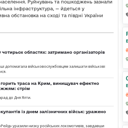
 населення. Руйнувань та пошкоджень зазнали
ільна інфраструктура, — йдеться у
вна обстановка на сході та півдні України
у чотирьох областях: затримано організаторів
роші допомагала військовослужбовцям залишати військові
ися.
, горить траса на Крим, винищувач ефектно
іжжям: стрім
рад до Дня Ялти.
купантів із днем залізничних військ: уражено
«Рейд» уразили низку російських локомотивів, завдавши