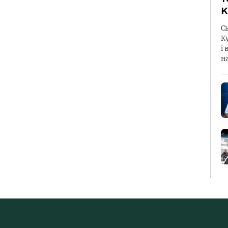
К
С
К
і 
н