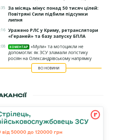
:35
За місяць мінус понад 50 тисяч цілей:
Повітряні Сили підбили підсумки
липня
:16
Уражено РЛС у Криму, ретранслятори
«Гераней» та базу запуску БПЛА
:08
«Мули» та мотоцикли не
КОМЕНТАР
допомогли: як ЗСУ зламали логістику
росіян на Олександрівському напрямку
ВСІ НОВИНИ
АКАНСІЇ
Стрілець,
військовослужбовець ЗСУ
від 50000 до 120000 грн