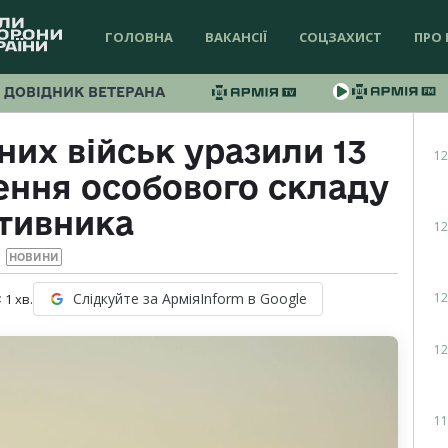
ГОЛОВНА
ВАКАНСІЇ
СОЦЗАХИСТ
ПРО 
ДОВІДНИК ВЕТЕРАНА
них військ уразили 13
12
ення особового складу
тивника
12
НОВИНИ
12
Слідкуйте за АрміяInform в Google
 1
хв.
12
11