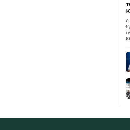
т
К
С
К
і 
н