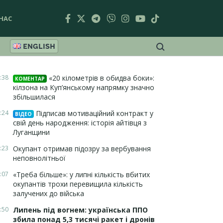
НАС
ENGLISH
:38
«20 кілометрів в обидва боки»:
КОМЕНТАР
кілзона на Куп’янському напрямку значно
збільшилася
:24
Підписав мотиваційний контракт у
ВІДЕО
свій день народження: історія айтівця з
Луганщини
:23
Окупант отримав підозру за вербування
неповнолітньої
:07
«Треба більше»: у липні кількість вбитих
окупантів трохи перевищила кількість
залучених до війська
:50
Липень під вогнем: українська ППО
збила понад 5,3 тисячі ракет і дронів