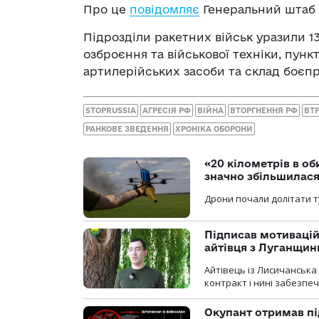
Про це
повідомляє
Генеральний штаб 
Підрозділи ракетних військ уразили 1
озброєння та військової техніки, пунк
артилерійських засоби та склад боєп
STOPRUSSIA
АГРЕСІЯ РФ
ВІЙНА
ВТОРГНЕННЯ РФ
ВТР
РАНКОВЕ ЗВЕДЕННЯ
ХРОНІКА ОБОРОНИ
«20 кілометрів в о
значно збільшилас
Дрони почали долітати т
Підписав мотивацій
айтівця з Луганщин
Айтівець із Лисичанська
контракт і нині забезпеч
Окупант отримав пі