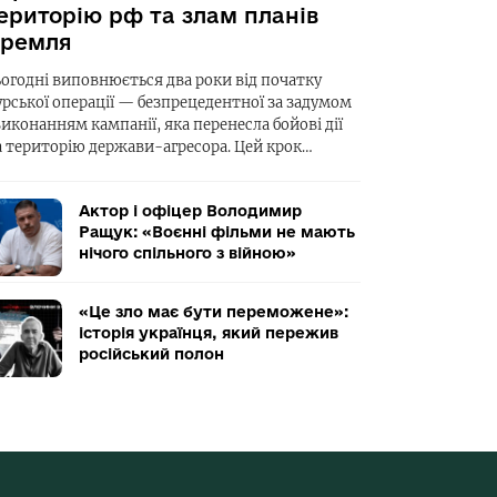
ериторію рф та злам планів
ремля
ьогодні виповнюється два роки від початку
урської операції — безпрецедентної за задумом
виконанням кампанії, яка перенесла бойові дії
а територію держави-агресора. Цей крок…
Актор і офіцер Володимир
Ращук: «Воєнні фільми не мають
нічого спільного з війною»
«Це зло має бути переможене»:
історія українця, який пережив
російський полон