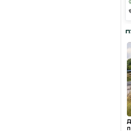
П
Д
п