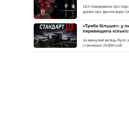
СБУ повідомила про підо
даних про дислокацію Си
«Треба більше»: у л
перевищила кількіс
За минулий місяць було з
становило 29 800 осіб.