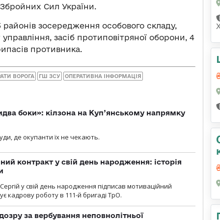
Збройних Сил України.
3 районів зосередження особового складу,
т управління, засіб протиповітряної оборони, 4
рипасів противника.
АТИ ВОРОГА
ГШ ЗСУ
ОПЕРАТИВНА ІНФОРМАЦІЯ
бидва боки»: кілзона на Куп’янському напрямку
я
уди, де окупанти їх не чекають.
ний контракт у свій день народження: історія
и
 Сергій у свій день народження підписав мотиваційний
ує кадрову роботу в 111-й бригаді ТрО.
дозру за вербування неповнолітньої