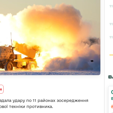
11
11
11
В
я
авдала удару по 11 районах зосередження
ової техніки противника.