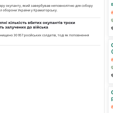
зру окупанту, який завербував неповнолітню для собору
л оборони України у Краматорську.
ипні кількість вбитих окупантів трохи
ть залучених до війська
нищено 30 957 російських солдатів, тоді як поповнення