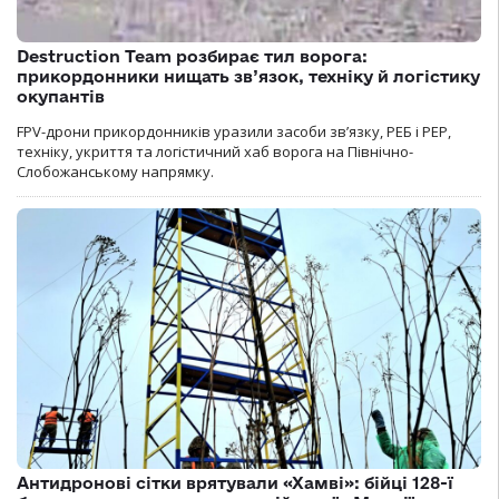
Destruction Team розбирає тил ворога:
прикордонники нищать зв’язок, техніку й логістику
окупантів
FPV-дрони прикордонників уразили засоби зв’язку, РЕБ і РЕР,
техніку, укриття та логістичний хаб ворога на Північно-
Слобожанському напрямку.
Антидронові сітки врятували «Хамві»: бійці 128-ї