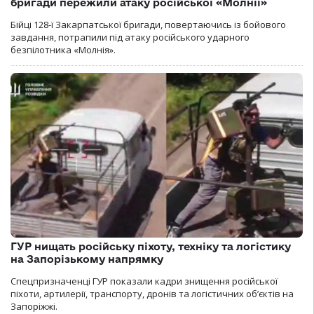
бригади пережили атаку російської «Молнії»
Бійці 128-ї Закарпатської бригади, повертаючись із бойового
завдання, потрапили під атаку російського ударного
безпілотника «Молнія».
ГУР нищать російську піхоту, техніку та логістику
на Запорізькому напрямку
Спецпризначенці ГУР показали кадри знищення російської
піхоти, артилерії, транспорту, дронів та логістичних об’єктів на
Запоріжжі.