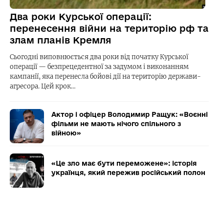
Два роки Курської операції:
перенесення війни на територію рф та
злам планів Кремля
Сьогодні виповнюється два роки від початку Курської
операції — безпрецедентної за задумом і виконанням
кампанії, яка перенесла бойові дії на територію держави-
агресора. Цей крок…
Актор і офіцер Володимир Ращук: «Воєнні
фільми не мають нічого спільного з
війною»
«Це зло має бути переможене»: історія
українця, який пережив російський полон