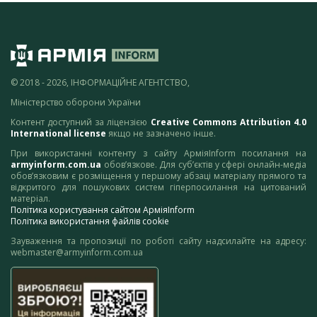
© 2018 - 2026, ІНФОРМАЦІЙНЕ АГЕНТСТВО,
Міністерство оборони України
Контент доступний за ліцензією
Creative Commons Attribution 4.0
International license
якщо не зазначено інше.
При використанні контенту з сайту АрміяInform посилання на
armyinform.com.ua
обов’язкове. Для суб’єктів у сфері онлайн-медіа
обов’язковим є розміщення у першому абзаці матеріалу прямого та
відкритого для пошукових систем гіперпосилання на цитований
матеріал.
Політика користування сайтом АрміяInform
Політика використання файлів cookie
Зауваження та пропозиції по роботі сайту надсилайте на адресу:
webmaster@armyinform.com.ua