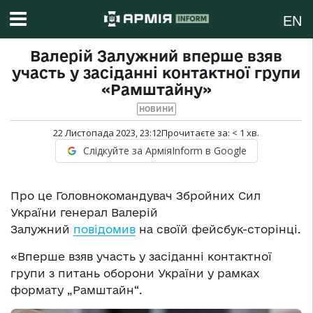
EN
Валерій Залужний вперше взяв
участь у засіданні контактної групи
«Рамштайну»
НОВИНИ
22 Листопада 2023, 23:12
Прочитаєте за:
< 1
хв.
Слідкуйте за АрміяInform в Google
Про це Головнокомандувач Збройних Сил
України генерал Валерій
Залужний
повідомив
на своїй фейсбук-сторінці.
«Вперше взяв участь у засіданні контактної
групи з питань оборони України у рамках
формату „Рамштайн“.