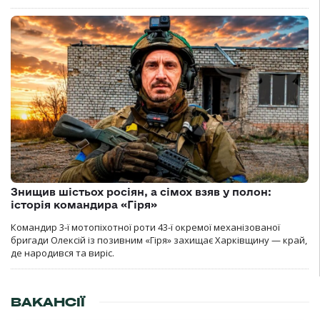
Знищив шістьох росіян, а сімох взяв у полон:
історія командира «Гіря»
Командир 3-ї мотопіхотної роти 43-ї окремої механізованої
бригади Олексій із позивним «Гіря» захищає Харківщину — край,
де народився та виріс.
ВАКАНСІЇ