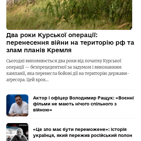
Два роки Курської операції:
перенесення війни на територію рф та
злам планів Кремля
Сьогодні виповнюється два роки від початку Курської
операції — безпрецедентної за задумом і виконанням
кампанії, яка перенесла бойові дії на територію держави-
агресора. Цей крок…
Актор і офіцер Володимир Ращук: «Воєнні
фільми не мають нічого спільного з
війною»
«Це зло має бути переможене»: історія
українця, який пережив російський полон