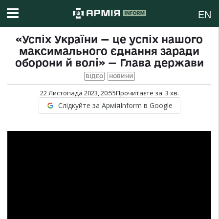
EN
«Успіх України — це успіх нашого
максимального єднання заради
оборони й волі» — Глава держави
ВІДЕО
НОВИНИ
22 Листопада 2023, 20:55
Прочитаєте за:
3
хв.
Слідкуйте за АрміяInform в Google