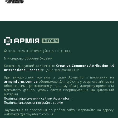
© 2018 - 2026, ІНФОРМАЦІЙНЕ АГЕНТСТВО,
Міністерство оборони України
Контент доступний за ліцензією
Creative Commons Attribution 4.0
International license
якщо не зазначено інше.
При використанні контенту з сайту АрміяInform посилання на
armyinform.com.ua
обов’язкове. Для суб’єктів у сфері онлайн-медіа
обов’язковим є розміщення у першому абзаці матеріалу прямого та
відкритого для пошукових систем гіперпосилання на цитований
матеріал.
Політика користування сайтом АрміяInform
Політика використання файлів cookie
Зауваження та пропозиції по роботі сайту надсилайте на адресу:
webmaster@armyinform.com.ua