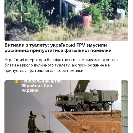
Вигнали з туалету: українські FPV змусили
росіянина припуститися фатальної помилки
Українські оператори безпілотних систем змусили окупанта
бігати навколо вуличного туалету, аж поки росіянин не
припустився фатальної для себе помилки.