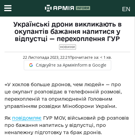
EN
Українські дрони викликають в
окупантів бажання напитися у
відпустці — перехоплення ГУР
НОВИНИ
22 Листопада 2023, 22:21
Прочитаєте за:
< 1
хв.
Слідкуйте за АрміяInform в Google
«У хохлов больше дронов, чем людей» — про
це окупант розповідає в телефонній розмові,
перехопленій та оприлюдненій Головним
управлінням розвідки Міноборони України.
Як
повідомляє
ГУР МОУ, військовий рф розповів
про бажання напитись у відпустці, про
неналежну підготовку та брак дронів.