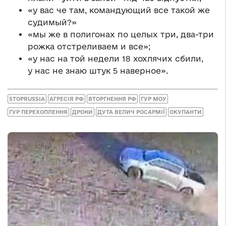
«у вас че там, командующий все такой же
судимый?»
«мы же в полигонах по целых три, два-три
рожка отстреливаем и все»;
«у нас на той недели 18 хохлячих сбили,
у нас не знаю штук 5 наверное».
STOPRUSSIA
АГРЕСІЯ РФ
ВТОРГНЕННЯ РФ
ГУР МОУ
ГУР ПЕРЕХОПЛЕННЯ
ДРОНИ
ДУТА ВЕЛИЧ РОСАРМІЇ
ОКУПАНТИ