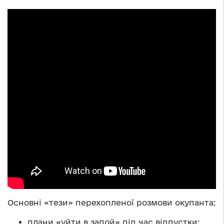
Основні «тези» перехопленої розмови окупанта:
плани «уйти в запой» під час відпустки;