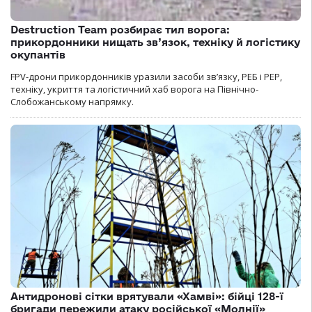
Destruction Team розбирає тил ворога:
прикордонники нищать зв’язок, техніку й логістику
окупантів
FPV-дрони прикордонників уразили засоби зв’язку, РЕБ і РЕР,
техніку, укриття та логістичний хаб ворога на Північно-
Слобожанському напрямку.
Антидронові сітки врятували «Хамві»: бійці 128-ї
бригади пережили атаку російської «Молнії»