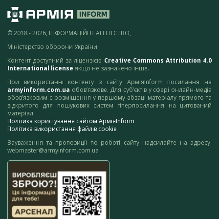
© 2018 - 2026, ІНФОРМАЦІЙНЕ АГЕНТСТВО,
Міністерство оборони України
Контент доступний за ліцензією
Creative Commons Attribution 4.0
International license
якщо не зазначено інше.
При використанні контенту з сайту АрміяInform посилання на
armyinform.com.ua
обов’язкове. Для суб’єктів у сфері онлайн-медіа
обов’язковим є розміщення у першому абзаці матеріалу прямого та
відкритого для пошукових систем гіперпосилання на цитований
матеріал.
Політика користування сайтом АрміяInform
Політика використання файлів cookie
Зауваження та пропозиції по роботі сайту надсилайте на адресу:
webmaster@armyinform.com.ua