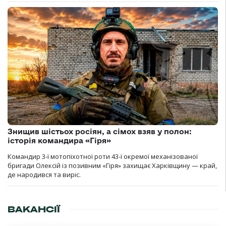
Знищив шістьох росіян, а сімох взяв у полон:
історія командира «Гіря»
Командир 3-ї мотопіхотної роти 43-ї окремої механізованої
бригади Олексій із позивним «Гіря» захищає Харківщину — край,
де народився та виріс.
ВАКАНСІЇ