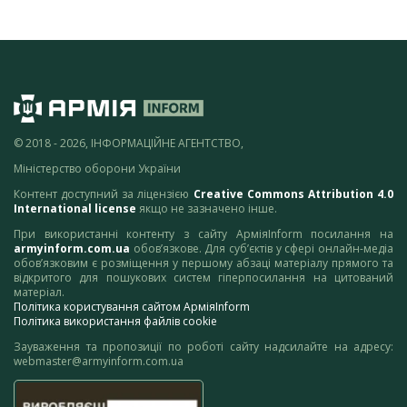
© 2018 - 2026, ІНФОРМАЦІЙНЕ АГЕНТСТВО,
Міністерство оборони України
Контент доступний за ліцензією
Creative Commons Attribution 4.0
International license
якщо не зазначено інше.
При використанні контенту з сайту АрміяInform посилання на
armyinform.com.ua
обов’язкове. Для суб’єктів у сфері онлайн-медіа
обов’язковим є розміщення у першому абзаці матеріалу прямого та
відкритого для пошукових систем гіперпосилання на цитований
матеріал.
Політика користування сайтом АрміяInform
Політика використання файлів cookie
Зауваження та пропозиції по роботі сайту надсилайте на адресу:
webmaster@armyinform.com.ua