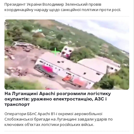
Президент України Володимир Зеленський провів
координаційну нараду щодо санкційної політики проти росії.
На Луганщині Apachi розгромили логістику
окупантів: уражено електростанцію, АЗС і
транспорт
Оператори ББпС Apachi 81-ї окремої аеромобільної
Слобожанської бригади на Луганщині завдали ударів по
ключових об’єктах логістики російських військ.