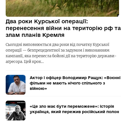
Два роки Курської операції:
перенесення війни на територію рф та
злам планів Кремля
Сьогодні виповнюється два роки від початку Курської
операції — безпрецедентної за задумом і виконанням
кампанії, яка перенесла бойові дії на територію держави-
агресора. Цей крок…
Актор і офіцер Володимир Ращук: «Воєнні
фільми не мають нічого спільного з
війною»
«Це зло має бути переможене»: історія
українця, який пережив російський полон