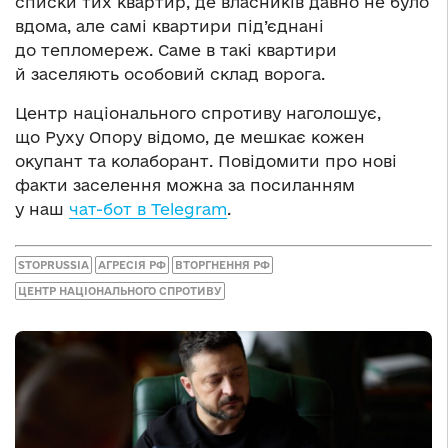
списки тих квартир, де власників давно не було
вдома, але самі квартири під’єднані
до тепломереж. Саме в такі квартири
й заселяють особовий склад ворога.
Центр національного спротиву наголошує,
що Руху Опору відомо, де мешкає кожен
окупант та колаборант. Повідомити про нові
факти заселення можна за посиланням
у наш
чат-бот в Telegram
.
STOPRUSSIA
АГРЕСІЯ РФ
ВТОРГНЕННЯ РФ
ЦЕНТР НАЦІОНАЛЬНОГО СПРОТИВУ