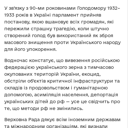
У зв’язку з 90-ми роковинами Голодомору 1932–
1933 років в Україні парламент прийняв
постанову, якою вшановує всіх громадян, які
пережили страшну трагедію, коли штучно
створений голод був використаний як зброя
масового знищення проти Українського народу
для його упокорення.
Водночас констатує, що вивезення російською
федерацією українського зерна з тимчасово
окупованих територій України, екоцид,
обстріли об’єктів критичної інфраструктури та
складів із продовольством і гуманітарною
допомогою, асиміляція населення, депортація
українських дітей до рф — усе це свідчить про
те, що методи рф не змінились.
Верховна Рада дякує всім іноземним державам
та міжнародним організаціям, які визнали