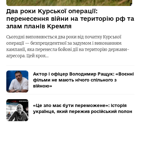
Два роки Курської операції:
перенесення війни на територію рф та
злам планів Кремля
Сьогодні виповнюється два роки від початку Курської
операції — безпрецедентної за задумом і виконанням
кампанії, яка перенесла бойові дії на територію держави-
агресора. Цей крок…
Актор і офіцер Володимир Ращук: «Воєнні
фільми не мають нічого спільного з
війною»
«Це зло має бути переможене»: історія
українця, який пережив російський полон