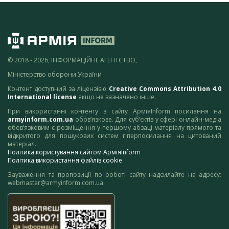
© 2018 - 2026, ІНФОРМАЦІЙНЕ АГЕНТСТВО,
Міністерство оборони України
Контент доступний за ліцензією
Creative Commons Attribution 4.0
International license
якщо не зазначено інше.
При використанні контенту з сайту АрміяInform посилання на
armyinform.com.ua
обов’язкове. Для суб’єктів у сфері онлайн-медіа
обов’язковим є розміщення у першому абзаці матеріалу прямого та
відкритого для пошукових систем гіперпосилання на цитований
матеріал.
Політика користування сайтом АрміяInform
Політика використання файлів cookie
Зауваження та пропозиції по роботі сайту надсилайте на адресу:
webmaster@armyinform.com.ua