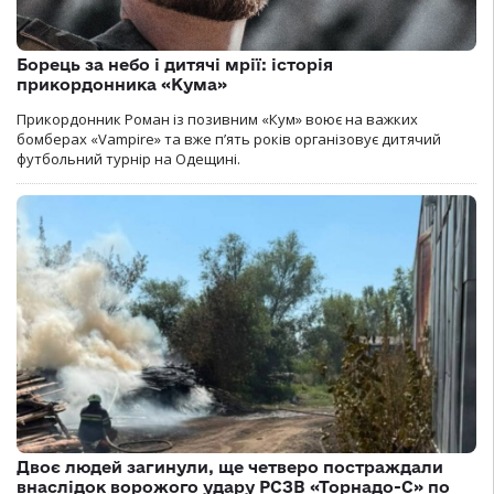
Борець за небо і дитячі мрії: історія
прикордонника «Кума»
Прикордонник Роман із позивним «Кум» воює на важких
бомберах «Vampire» та вже п’ять років організовує дитячий
футбольний турнір на Одещині.
Двоє людей загинули, ще четверо постраждали
внаслідок ворожого удару РСЗВ «Торнадо-С» по