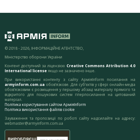
© 2018 - 2026, ІНФОРМАЦІЙНЕ АГЕНТСТВО,
Міністерство оборони України
Контент доступний за ліцензією
Creative Commons Attribution 4.0
International license
якщо не зазначено інше.
При використанні контенту з сайту АрміяInform посилання на
armyinform.com.ua
обов’язкове. Для суб’єктів у сфері онлайн-медіа
обов’язковим є розміщення у першому абзаці матеріалу прямого та
відкритого для пошукових систем гіперпосилання на цитований
матеріал.
Політика користування сайтом АрміяInform
Політика використання файлів cookie
Зауваження та пропозиції по роботі сайту надсилайте на адресу:
webmaster@armyinform.com.ua