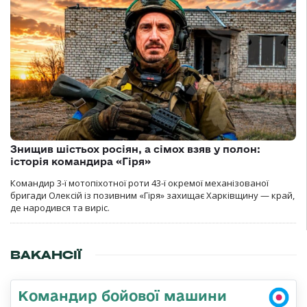
Знищив шістьох росіян, а сімох взяв у полон:
історія командира «Гіря»
Командир 3-ї мотопіхотної роти 43-ї окремої механізованої
бригади Олексій із позивним «Гіря» захищає Харківщину — край,
де народився та виріс.
ВАКАНСІЇ
Командир бойової машини