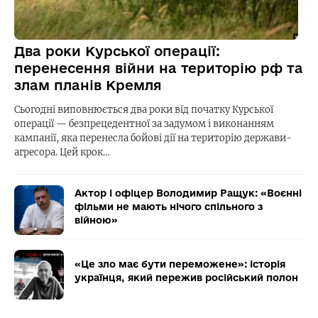
Два роки Курської операції:
перенесення війни на територію рф та
злам планів Кремля
Сьогодні виповнюється два роки від початку Курської
операції — безпрецедентної за задумом і виконанням
кампанії, яка перенесла бойові дії на територію держави-
агресора. Цей крок…
Актор і офіцер Володимир Ращук: «Воєнні
фільми не мають нічого спільного з
війною»
«Це зло має бути переможене»: історія
українця, який пережив російський полон