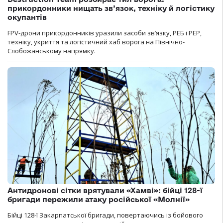
прикордонники нищать зв’язок, техніку й логістику
окупантів
FPV-дрони прикордонників уразили засоби зв’язку, РЕБ і РЕР,
техніку, укриття та логістичний хаб ворога на Північно-
Слобожанському напрямку.
Антидронові сітки врятували «Хамві»: бійці 128-ї
бригади пережили атаку російської «Молнії»
Бійці 128-ї Закарпатської бригади, повертаючись із бойового