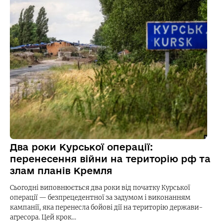
Два роки Курської операції:
перенесення війни на територію рф та
злам планів Кремля
Сьогодні виповнюється два роки від початку Курської
операції — безпрецедентної за задумом і виконанням
кампанії, яка перенесла бойові дії на територію держави-
агресора. Цей крок…