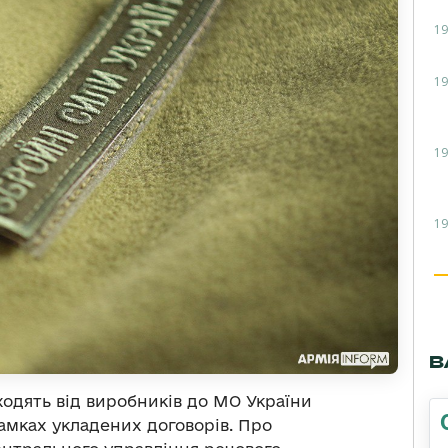
19
19
19
19
В
одять від виробників до МО України
рамках укладених договорів. Про