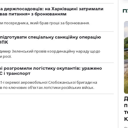
а держпосадовців: на Харківщині затримали
П
ував питання» з бронюванням
и посередника, який брав гроші за бронювання.
підготувати спеціальну санкційну операцію
 ОПК
димир Зеленський провів координаційну нараду щодо
 росії.
i розгромили логістику окупантів: уражено
С і транспорт
1-ї окремої аеромобільної Слобожанської бригади на
 по ключових об’єктах логістики російських військ.
Д
п
т
К