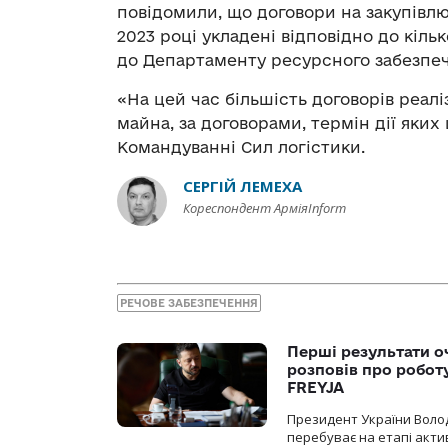
повідомили, що договори на закупівл
2023 році укладені відповідно до кіль
до Департаменту ресурсного забезпеч
«На цей час більшість договорів реалі
майна, за договорами, термін дії яких
Командуванні Сил логістики.
СЕРГІЙ ЛЕМЕХА
Кореспондент АрміяInform
РЕЧОВЕ ЗАБЕЗПЕЧЕННЯ
Перші результати о
розповів про робот
FREYJA
Президент України Воло
перебуває на етапі актив