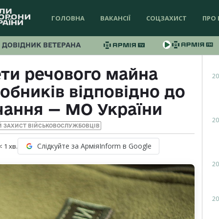
ГОЛОВНА
ВАКАНСІЇ
СОЦЗАХИСТ
ПРО 
ДОВІДНИК ВЕТЕРАНА
ти речового майна
20
обників відповідно до
чання — МО України
20
Й ЗАХИСТ ВІЙСЬКОВОСЛУЖБОВЦІВ
Слідкуйте за АрміяInform в Google
< 1
хв.
20
20