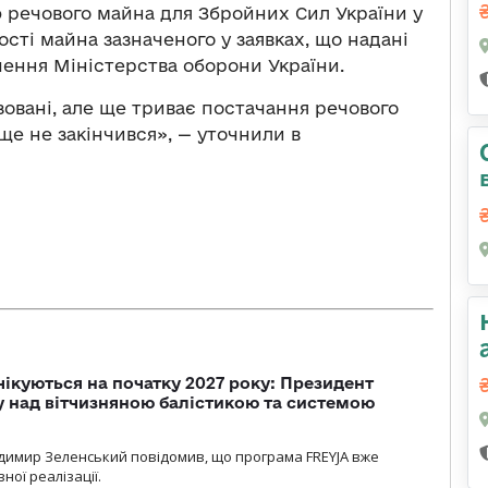
ю речового майна для Збройних Сил України у
кості майна зазначеного у заявках, що надані
ення Міністерства оборони України.
зовані, але ще триває постачання речового
 ще не закінчився», — уточнили в
чікуються на початку 2027 року: Президент
у над вітчизняною балістикою та системою
димир Зеленський повідомив, що програма FREYJA вже
ної реалізації.