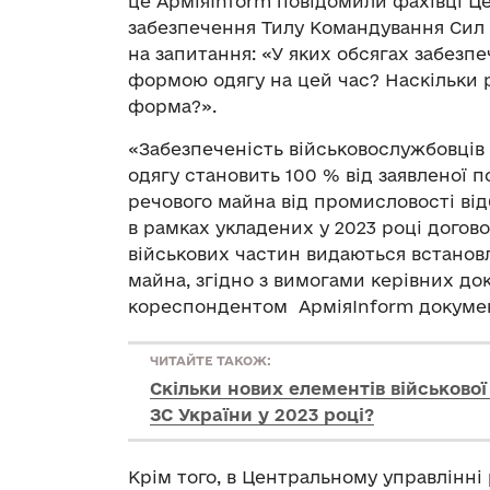
це АрміяInform повідомили фахівці Ц
забезпечення Тилу Командування Сил л
на запитання: «У яких обсягах забезп
формою одягу на цей час? Наскільки 
форма?».
«Забезпеченість військовослужбовці
одягу становить 100 % від заявленої
речового майна від промисловості від
в рамках укладених у 2023 році догов
військових частин видаються встано
майна, згідно з вимогами керівних до
кореспондентом АрміяInform докумен
ЧИТАЙТЕ ТАКОЖ:
Скільки нових елементів військово
ЗС України у 2023 році?
Крім того, в Центральному управлінні