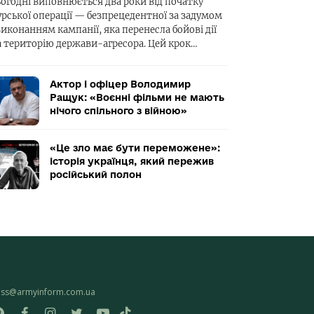
ьогодні виповнюється два роки від початку
урської операції — безпрецедентної за задумом
виконанням кампанії, яка перенесла бойові дії
а територію держави-агресора. Цей крок…
Актор і офіцер Володимир
Ращук: «Воєнні фільми не мають
нічого спільного з війною»
«Це зло має бути переможене»:
історія українця, який пережив
російський полон
ess@armyinform.com.ua