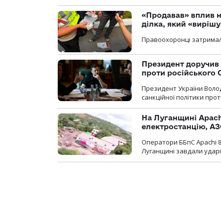
«Продавав» вплив н
ділка, який «виріш
Правоохоронці затримал
Президент доручив 
проти російського
Президент України Воло
санкційної політики проти
На Луганщині Apach
електростанцію, АЗ
Оператори ББпС Apachi 8
Луганщині завдали ударів