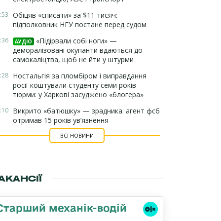
:53
Обіцяв «списати» за $11 тисяч:
підполковник НГУ постане перед судом
:36
«Підірвали собі ноги» —
АУДІО
деморалізовані окупанти вдаються до
самокаліцтва, щоб не йти у штурми
:28
Ностальгія за пломбіром і виправдання
росії коштували студенту семи років
тюрми: у Харкові засуджено «блогера»
:10
Викрито «батюшку» — зрадника: агент фсб
отримав 15 років ув’язнення
ВСІ НОВИНИ
АКАНСІЇ
Старший механік-водій