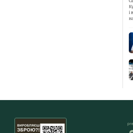
С
К
і 
н
pr