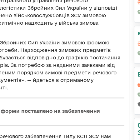
ентрального управління речового
огістики Збройних Сил України у відповіді
ечено військовослужбовців ЗСУ зимовою
ритмічно надходить у війська зимова
в Збройних Сил України зимовою формою
 потреби. Надходження зимових предметів
бувається відповідно до графіків постачання
орів. За потребою за наданими заявками від
вленим порядком зимові предмети речового
кументів», — йдеться в отриманому
ті.
ї форми поставлено на забезпечення
 речового забезпечення Тилу КСЛ ЗСУ нам