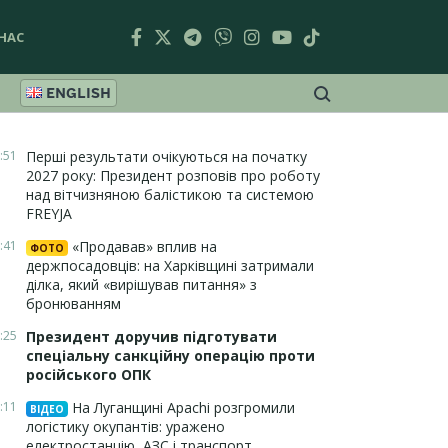
НАС
ENGLISH
:51
Перші результати очікуються на початку
2027 року: Президент розповів про роботу
над вітчизняною балістикою та системою
FREYJA
:41
«Продавав» вплив на
ФОТО
держпосадовців: на Харківщині затримали
ділка, який «вирішував питання» з
бронюванням
:25
Президент доручив підготувати
спеціальну санкційну операцію проти
російського ОПК
:11
На Луганщині Apachi розгромили
ВІДЕО
логістику окупантів: уражено
електростанцію, АЗС і транспорт