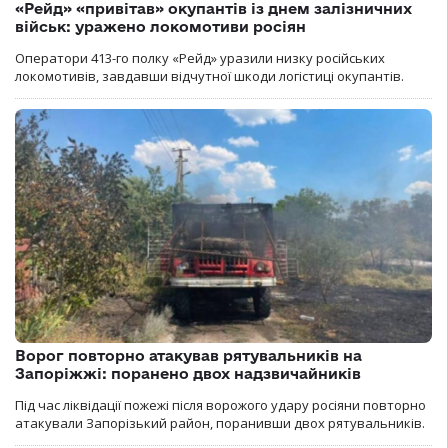
«Рейд» «привітав» окупантів із днем залізничних
військ: уражено локомотиви росіян
Оператори 413-го полку «Рейд» уразили низку російських
локомотивів, завдавши відчутної шкоди логістиці окупантів.
Ворог повторно атакував рятувальників на
Запоріжжі: поранено двох надзвичайників
Під час ліквідації пожежі після ворожого удару росіяни повторно
атакували Запорізький район, поранивши двох рятувальників.