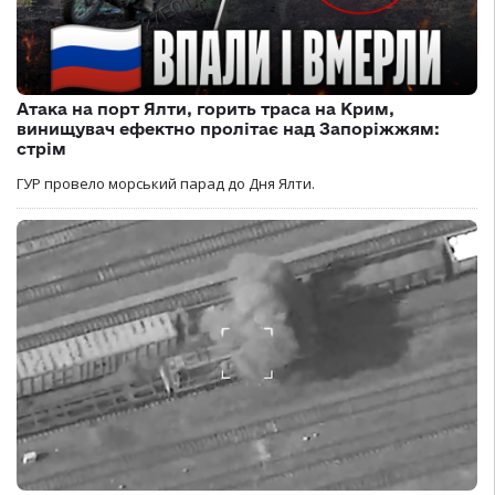
Атака на порт Ялти, горить траса на Крим,
винищувач ефектно пролітає над Запоріжжям:
стрім
ГУР провело морський парад до Дня Ялти.