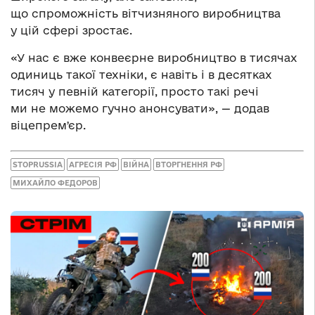
що спроможність вітчизняного виробництва
у цій сфері зростає.
«У нас є вже конвеєрне виробництво в тисячах
одиниць такої техніки, є навіть і в десятках
тисяч у певній категорії, просто такі речі
ми не можемо гучно анонсувати», — додав
віцепремʼєр.
STOPRUSSIA
АГРЕСІЯ РФ
ВІЙНА
ВТОРГНЕННЯ РФ
МИХАЙЛО ФЕДОРОВ