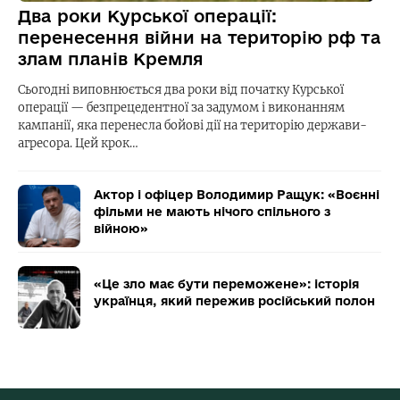
Два роки Курської операції:
перенесення війни на територію рф та
злам планів Кремля
Сьогодні виповнюється два роки від початку Курської
операції — безпрецедентної за задумом і виконанням
кампанії, яка перенесла бойові дії на територію держави-
агресора. Цей крок…
Актор і офіцер Володимир Ращук: «Воєнні
фільми не мають нічого спільного з
війною»
«Це зло має бути переможене»: історія
українця, який пережив російський полон