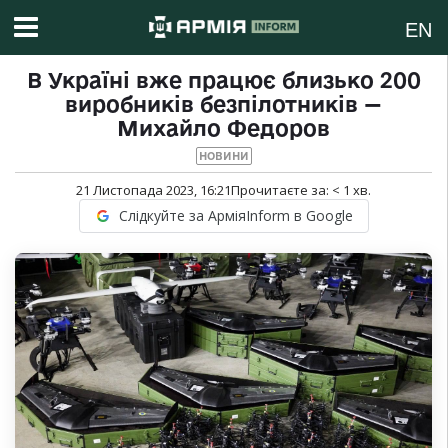
EN
В Україні вже працює близько 200
виробників безпілотників —
Михайло Федоров
НОВИНИ
21 Листопада 2023, 16:21
Прочитаєте за:
< 1
хв.
Слідкуйте за АрміяInform в Google