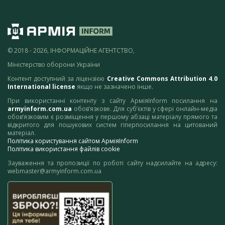
© 2018 - 2026, ІНФОРМАЦІЙНЕ АГЕНТСТВО,
Міністерство оборони України
Контент доступний за ліцензією
Creative Commons Attribution 4.0
International license
якщо не зазначено інше.
При використанні контенту з сайту АрміяInform посилання на
armyinform.com.ua
обов’язкове. Для суб’єктів у сфері онлайн-медіа
обов’язковим є розміщення у першому абзаці матеріалу прямого та
відкритого для пошукових систем гіперпосилання на цитований
матеріал.
Політика користування сайтом АрміяInform
Політика використання файлів cookie
Зауваження та пропозиції по роботі сайту надсилайте на адресу:
webmaster@armyinform.com.ua