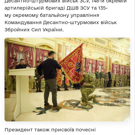
Десантно-штурмових військ ЗСУ, 148-й окремій
артилерійській бригаді ДШВ ЗСУ та 135-
му окремому батальйону управління
Командування Десантно-штурмових військ
Збройних Сил України.
Президент також присвоїв почесні