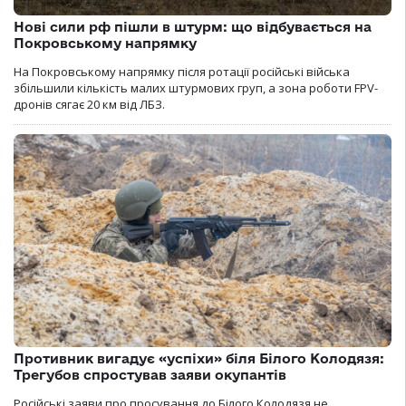
Нові сили рф пішли в штурм: що відбувається на
Покровському напрямку
На Покровському напрямку після ротації російські війська
збільшили кількість малих штурмових груп, а зона роботи FPV-
дронів сягає 20 км від ЛБЗ.
Противник вигадує «успіхи» біля Білого Колодязя:
Трегубов спростував заяви окупантів
Російські заяви про просування до Білого Колодязя не