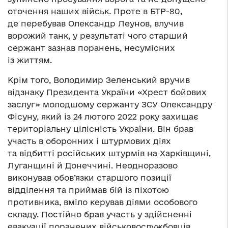
оточення наших військ. Проте в БТР-80,
де перебував Олександр Леунов, влучив
ворожий танк, у результаті чого старший
сержант зазнав поранень, несумісних
із життям.
Крім того, Володимир Зеленський вручив
відзнаку Президента України «Хрест бойових
заслуг» молодшому сержанту ЗСУ Олександру
Фісуну, який із 24 лютого 2022 року захищає
територіальну цілісність України. Він брав
участь в оборонних і штурмових діях
та відбитті російських штурмів на Харківщині,
Луганщині й Донеччині. Неодноразово
виконував обов’язки старшого позиції
відділення та приймав бій із піхотою
противника, вміло керував діями особового
складу. Постійно брав участь у здійсненні
евакуації поранених військовослужбовців,