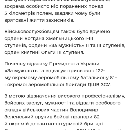
зокрема особисто ніс поранених понад
5 кілометрів полем, завдяки чому були
врятовані життя захисників.
Військовослужбовцям також було вручено
ордени Богдана Хмельницького I-III
ступенів, ордени «За мужність» II та III ступенів,
орден княгині Ольги ІІІ ступеня.
Почесну відзнаку Президента України
«За мужність та відвагу» присвоєно 122-
му окремому аеромобільному батальйону 81-
ї окремої аеромобільної бригади ДШВ ЗСУ.
З метою відзначення високого професіоналізму,
бойових заслуг, мужності та відваги особового
складу військових частин Володимир
Зеленський вручив бойові прапори 82-
й окремій десантно-штурмовій бригаді