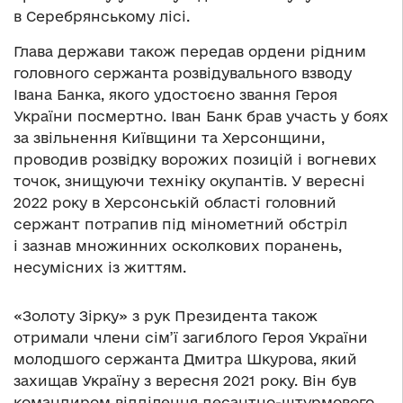
в Серебрянському лісі.
Глава держави також передав ордени рідним
головного сержанта розвідувального взводу
Івана Банка, якого удостоєно звання Героя
України посмертно. Іван Банк брав участь у боях
за звільнення Київщини та Херсонщини,
проводив розвідку ворожих позицій і вогневих
точок, знищуючи техніку окупантів. У вересні
2022 року в Херсонській області головний
сержант потрапив під мінометний обстріл
і зазнав множинних осколкових поранень,
несумісних із життям.
«Золоту Зірку» з рук Президента також
отримали члени сім’ї загиблого Героя України
молодшого сержанта Дмитра Шкурова, який
захищав Україну з вересня 2021 року. Він був
командиром відділення десантно-штурмового