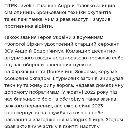
ПТРК Javelin. Пізніше Андрій Головко знищив
сім одиниць броньованої техніки окупантів
та екіпаж танка, чим зірвав наступ і змусив
противника відійти.
Також звання Героя України з врученням
«Золотої Зірки» удостоєний старший сержант
ЗСУ Андрій Водоп’янчук. Командир десантно-
штурмового взводу неодноразово проявляв себе
під час оборони населених пунктів
на Харківщині та Донеччині. Зокрема, керував
особовим складом штурмових загонів, знищував
техніку та живу силу ворога, надавав домедичну
допомогу побратимам. У жовтні 2022 року під
час ближнього бою та обстрілу з танка зазнав
важкого поранення, але вже в січні 2023-
го повернувся на службу та взяв на себе
навчання й злагодження молодих бійців. Згодом
брав активну участь у відбитті наступу