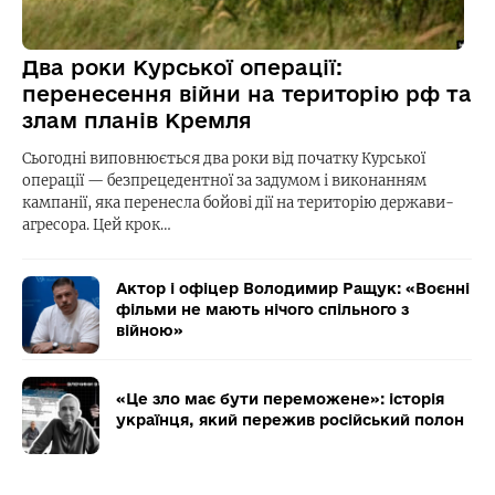
Два роки Курської операції:
перенесення війни на територію рф та
злам планів Кремля
Сьогодні виповнюється два роки від початку Курської
операції — безпрецедентної за задумом і виконанням
кампанії, яка перенесла бойові дії на територію держави-
агресора. Цей крок…
Актор і офіцер Володимир Ращук: «Воєнні
фільми не мають нічого спільного з
війною»
«Це зло має бути переможене»: історія
українця, який пережив російський полон