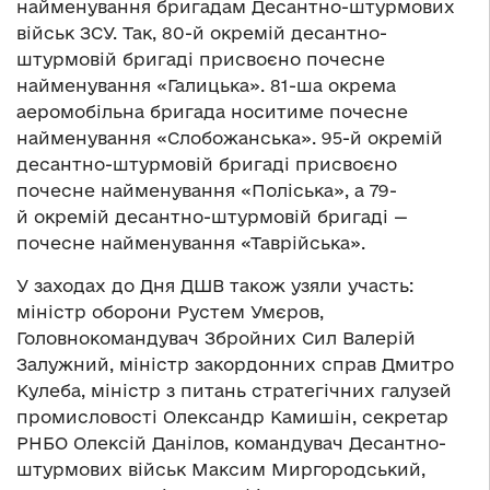
найменування бригадам Десантно-штурмових
військ ЗСУ. Так, 80-й окремій десантно-
штурмовій бригаді присвоєно почесне
найменування «Галицька». 81-ша окрема
аеромобільна бригада носитиме почесне
найменування «Слобожанська». 95-й окремій
десантно-штурмовій бригаді присвоєно
почесне найменування «Поліська», а 79-
й окремій десантно-штурмовій бригаді —
почесне найменування «Таврійська».
У заходах до Дня ДШВ також узяли участь:
міністр оборони Рустем Умєров,
Головнокомандувач Збройних Сил Валерій
Залужний, міністр закордонних справ Дмитро
Кулеба, міністр з питань стратегічних галузей
промисловості Олександр Камишін, секретар
РНБО Олексій Данілов, командувач Десантно-
штурмових військ Максим Миргородський,