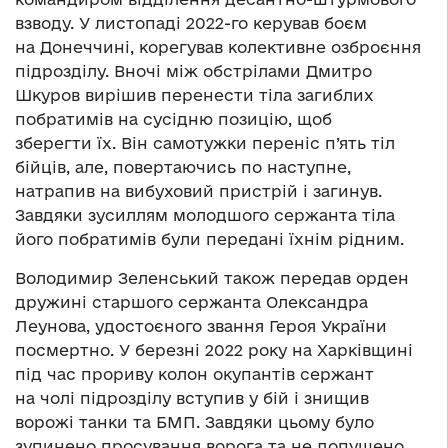
взводу. У листопаді 2022-го керував боєм
на Донеччині, корегував колективне озброєння
підрозділу. Вночі між обстрілами Дмитро
Шкуров вирішив перенести тіла загиблих
побратимів на сусідню позицію, щоб
зберегти їх. Він самотужки переніс п’ять тіл
бійців, але, повертаючись по наступне,
натрапив на вибуховий пристрій і загинув.
Завдяки зусиллям молодшого сержанта тіла
його побратимів були передані їхнім рідним.
Володимир Зеленський також передав орден
дружині старшого сержанта Олександра
Леунова, удостоєного звання Героя України
посмертно. У березні 2022 року на Харківщині
під час прориву колон окупантів сержант
на чолі підрозділу вступив у бій і знищив
ворожі танки та БМП. Завдяки цьому було
зупинено просування ворога та не допущено