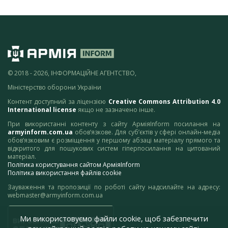
© 2018 - 2026, ІНФОРМАЦІЙНЕ АГЕНТСТВО,
Міністерство оборони України
Контент доступний за ліцензією
Creative Commons Attribution 4.0
International license
якщо не зазначено інше.
При використанні контенту з сайту АрміяInform посилання на
armyinform.com.ua
обов’язкове. Для суб’єктів у сфері онлайн-медіа
обов’язковим є розміщення у першому абзаці матеріалу прямого та
відкритого для пошукових систем гіперпосилання на цитований
матеріал.
Політика користування сайтом АрміяInform
Політика використання файлів cookie
Зауваження та пропозиції по роботі сайту надсилайте на адресу:
webmaster@armyinform.com.ua
Ми використовуємо файли cookie, щоб забезпечити