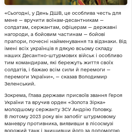
«Сьогодні, у День ДШВ, це особлива честь для
мене — вручити воїнам-десантникам —
солдатам, сержантам, офіцерам — державні
нагороди, а бойовим частинам — бойові
прапори, почесні найменування та відзнаки. Від
імені всіх українців я дякую всьому складу
наших Десантно-штурмових військ і особливо
тим командирам, які бережуть життя своїх
солдатів, і бажаю всім сили й перемоги —
перемоги України», — сказав Володимир
Зеленський.
Зокрема, Глава держави присвоїв звання Героя
України та вручив орден «Золота Зірка»
молодшому сержанту ЗСУ Андрію Головку.
В лютому 2023 року він запобіг штурмовому
маневру противника, виявивши в лісосмузі
ворожий танк і знищивши його за допомогою