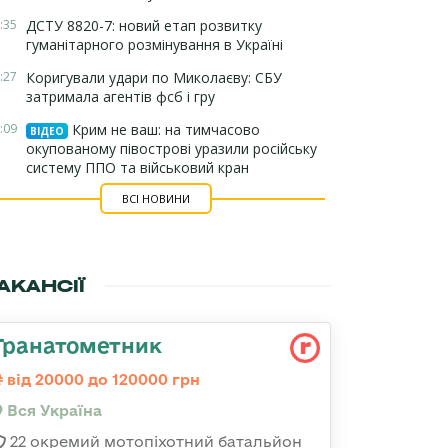
:35
ДСТУ 8820-7: новий етап розвитку
гуманітарного розмінування в Україні
:27
Коригували удари по Миколаєву: СБУ
затримала агентів фсб і гру
:09
Крим не ваш: на тимчасово
ВІДЕО
окупованому півострові уразили російську
систему ППО та військовий кран
ВСІ НОВИНИ
АКАНСІЇ
Гранатометник
від 20000 до 120000 грн
Вся Україна
22 окремий мотопіхотний батальйон