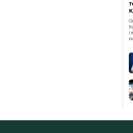
т
К
С
К
і 
н