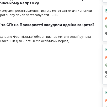
дрівському напрямку
х змусили росіян відмовлятися від мототехніки для логістики
орог знову почав застосовувати РСЗВ.
 та СП: на Прикарпатті засудили адміна закритої
д Івано-Франківської області визнав жителя села Прутівка
законній діяльності ЗСУ в особливий період.