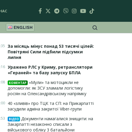
НАС
ENGLISH
:35
За місяць мінус понад 53 тисячі цілей:
Повітряні Сили підбили підсумки
липня
:16
Уражено РЛС у Криму, ретранслятори
«Гераней» та базу запуску БПЛА
:08
«Мули» та мотоцикли не
КОМЕНТАР
допомогли: як ЗСУ зламали логістику
росіян на Олександрівському напрямку
:00
40 «зливів» про ТЦК та СП: на Прикарпатті
засудили адміна закритої Viber-групи
:53
Документи намагалися знищити: на
ВІДЕО
Закарпатті незаконно списали з
військового обліку 3 батальйони