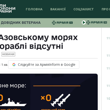
ГОЛОВНА
ВАКАНСІЇ
СОЦЗАХИСТ
ПРО 
ДОВІДНИК ВЕТЕРАНА
 Азовському морях
11
ораблі відсутні
НОВИНИ
11
Слідкуйте за АрміяInform в Google
 1
хв.
11
11
10