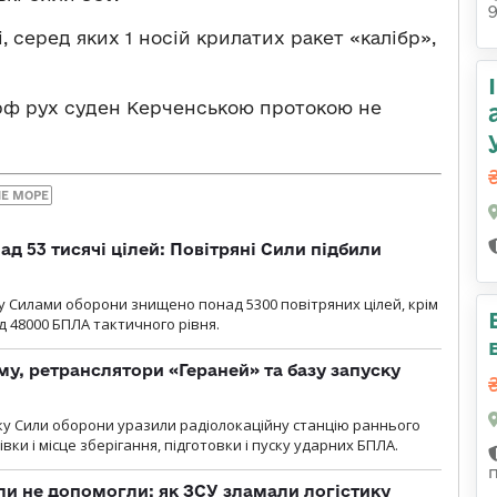
 серед яких 1 носій крилатих ракет «калібр»,
х рф рух суден Керченською протокою не
Е МОРЕ
ад 53 тисячі цілей: Повітряні Сили підбили
у Cилами оборони знищено понад 5300 повітряних цілей, крім
 48000 БПЛА тактичного рівня.
у, ретранслятори «Гераней» та базу запуску
року Сили оборони уразили радіолокаційну станцію раннього
ки і місце зберігання, підготовки і пуску ударних БПЛА.
и не допомогли: як ЗСУ зламали логістику