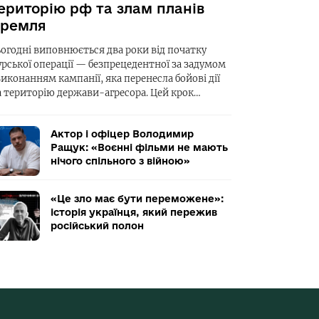
ериторію рф та злам планів
ремля
ьогодні виповнюється два роки від початку
урської операції — безпрецедентної за задумом
виконанням кампанії, яка перенесла бойові дії
а територію держави-агресора. Цей крок…
Актор і офіцер Володимир
Ращук: «Воєнні фільми не мають
нічого спільного з війною»
«Це зло має бути переможене»:
історія українця, який пережив
російський полон