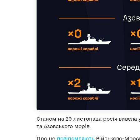
Станом на 20 листопада росія вивела у
та Азовського морів.
Про це
повідомляють
Військово-Морсь