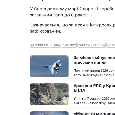
У Середземному морі 2 ворожі кораблі,
загальний залп до 8 ракет.
Зазначається, що за добу в інтереса
зафіксований.
АГРЕСІЯ РФ
ВІЙНА
ВМС ЗСУ
РАКЕТИ «КАЛІБР»
ЧОРН
За місяць мінус пон
підсумки липня
Протягом липня 2026 рок
того, знешкоджено понад
Уражено РЛС у Крим
БПЛА
У ніч на 7 серпня 2026 
виявлення поблизу Оленів
«Мули» та мотоцикл