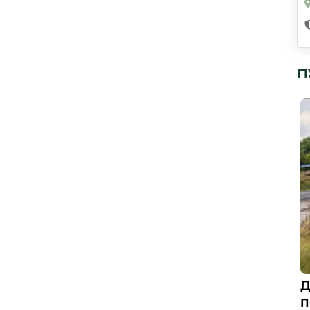
П
Д
п