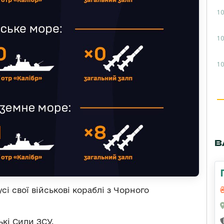
10
10
10
В
сі свої військові кораблі з Чорного
кі Сили ЗСУ.