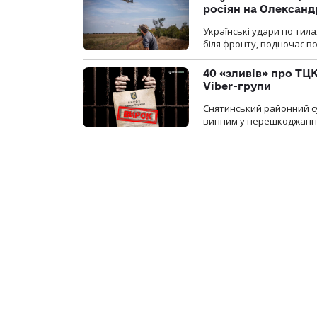
росіян на Олексан
Українські удари по тила
біля фронту, водночас в
40 «зливів» про ТЦК
Viber-групи
Снятинський районний су
винним у перешкоджанні 