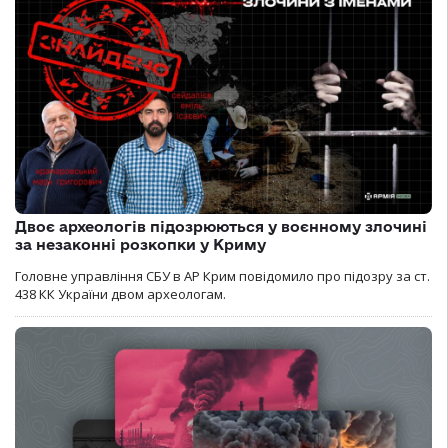
Двоє археологів підозрюються у воєнному злочині
за незаконні розкопки у Криму
Головне управління СБУ в АР Крим повідомило про підозру за ст.
438 КК України двом археологам.