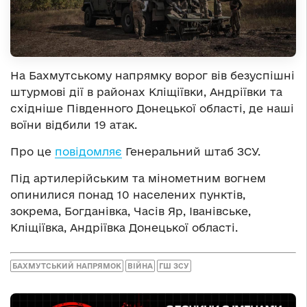
На Бахмутському напрямку ворог вів безуспішні
штурмові дії в районах Кліщіївки, Андріївки та
східніше Південного Донецької області, де наші
воїни відбили 19 атак.
Про це
повідомляє
Генеральний штаб ЗСУ.
Під артилерійським та мінометним вогнем
опинилися понад 10 населених пунктів,
зокрема, Богданівка, Часів Яр, Іванівське,
Кліщіївка, Андріївка Донецької області.
БАХМУТСЬКИЙ НАПРЯМОК
ВІЙНА
ГШ ЗСУ