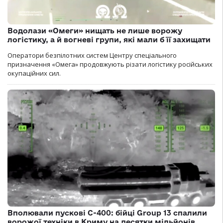
Водолази «Омеги» нищать не лише ворожу
логістику, а й вогневі групи, які мали б її захищати
Оператори безпілотних систем Центру спеціального
призначення «Омега» продовжують різати логістику російських
окупаційних сил.
Вполювали пускові С-400: бійці Group 13 спалили
ворожої техніки в Криму на десятки мільйонів