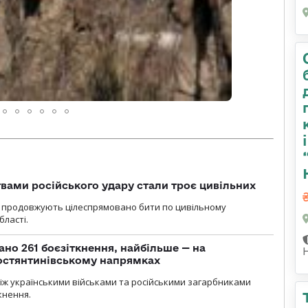
вами російського удару стали троє цивільних
ли продовжують цілеспрямовано бити по цивільному
бласті.
ано 261 боєзіткнення, найбільше — на
остянтинівському напрямках
іж українськими військами та російськими загарбниками
кнення.