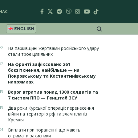
НАС
ENGLISH
22
На Харківщині жертвами російського удару
стали троє цивільних
07
На фронті зафіксовано 261
боєзіткнення, найбільше — на
Покровському та Костянтинівському
напрямках
43
Ворог втратив понад 1300 солдатів та
7 систем ППО — Генштаб ЗСУ
43
Два роки Курської операції: перенесення
війни на територію рф та злам планів
Кремля
34
Виплати при пораненні: що мають
отримати захисники