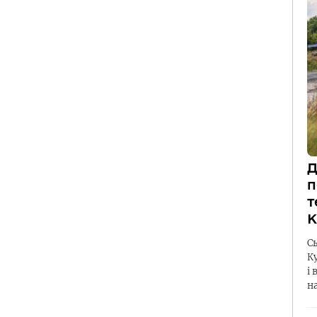
Д
п
т
К
С
К
і 
н