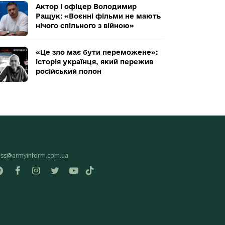
Актор і офіцер Володимир
Ращук: «Воєнні фільми не мають
нічого спільного з війною»
«Це зло має бути переможене»:
історія українця, який пережив
російський полон
ess@armyinform.com.ua