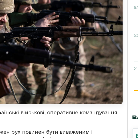
6:
6:
21
раїнські військові, оперативне командування
В
ожен рух повинен бути виваженим і