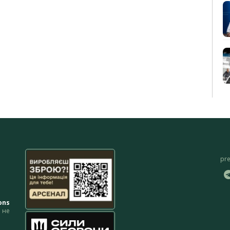
pr
ons
не