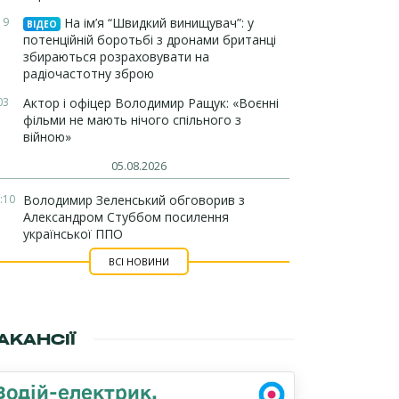
19
На ім’я “Швидкий винищувач”: у
ВІДЕО
потенційній боротьбі з дронами британці
збираються розраховувати на
радіочастотну зброю
03
Актор і офіцер Володимир Ращук: «Воєнні
фільми не мають нічого спільного з
війною»
05.08.2026
:10
Володимир Зеленський обговорив з
Александром Стуббом посилення
української ППО
ВСІ НОВИНИ
АКАНСІЇ
Водій-електрик,