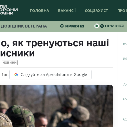
ГОЛОВНА
ВАКАНСІЇ
СОЦЗАХИСТ
ПРО 
ДОВІДНИК ВЕТЕРАНА
о, як тренуються наші
8:
хисники
8:
НОВИНИ
Слідкуйте за АрміяInform в Google
 1
хв.
7:
6:
6: