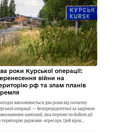
ва роки Курської операції:
еренесення війни на
ериторію рф та злам планів
ремля
ьогодні виповнюється два роки від початку
урської операції — безпрецедентної за задумом
виконанням кампанії, яка перенесла бойові дії
а територію держави-агресора. Цей крок…