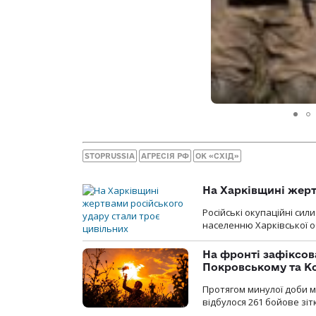
STOPRUSSIA
АГРЕСІЯ РФ
ОК «СХІД»
На Харківщині жерт
Російські окупаційні си
населенню Харківської о
На фронті зафіксов
Покровському та К
Протягом минулої доби м
відбулося 261 бойове зіт