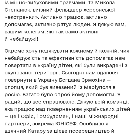
із мінно-вибуховими травмами. Та Микола
Степанюк, виїзний фельдшер херсонської
«екстренки». Активно працює, активно
допомагає, активно рятує людей. Я дякую вам,
вашим колегам, які так само активні
й небайдужі!
Окремо хочу подякувати кожному й кожній, чия
небайдужість та ефективність допомагає нам
повертати в Україну дітей, які були викрадені з
окупованої території. Сьогодні нам вдалося
повернути в Україну Богдана Єрмохіна —
хлопця, який був вивезений із Маріуполя в
росію. Багато було спроб йому допомогти. Я
радий, що все спрацювало. Дякую всій команді,
яка працює над поверненням українських дітей
— це і Офіс, і омбудсмен, і наші міжнародні
партнери, зокрема ЮНІСЕФ. Особливо я
вдячний Катару за дієве посередництво й