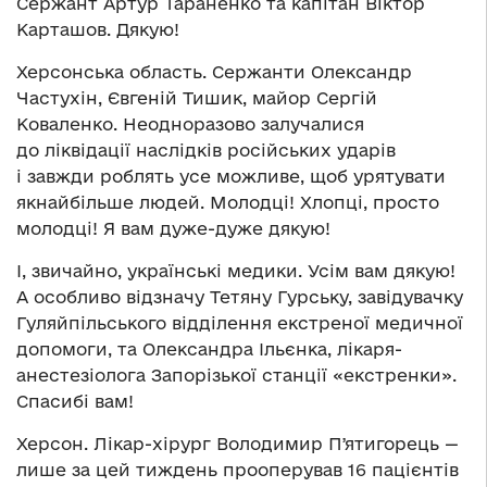
Сержант Артур Тараненко та капітан Віктор
Карташов. Дякую!
Херсонська область. Сержанти Олександр
Частухін, Євгеній Тишик, майор Сергій
Коваленко. Неодноразово залучалися
до ліквідації наслідків російських ударів
і завжди роблять усе можливе, щоб урятувати
якнайбільше людей. Молодці! Хлопці, просто
молодці! Я вам дуже-дуже дякую!
І, звичайно, українські медики. Усім вам дякую!
А особливо відзначу Тетяну Гурську, завідувачку
Гуляйпільського відділення екстреної медичної
допомоги, та Олександра Ільєнка, лікаря-
анестезіолога Запорізької станції «екстренки».
Спасибі вам!
Херсон. Лікар-хірург Володимир Пʼятигорець —
лише за цей тиждень прооперував 16 пацієнтів