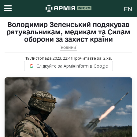
EN
Володимир Зеленський подякував
рятувальникам, медикам та Силам
оборони за захист країни
НОВИНИ
19 Листопада 2023, 22:41
Прочитаєте за:
2
хв.
Слідкуйте за АрміяInform в Google