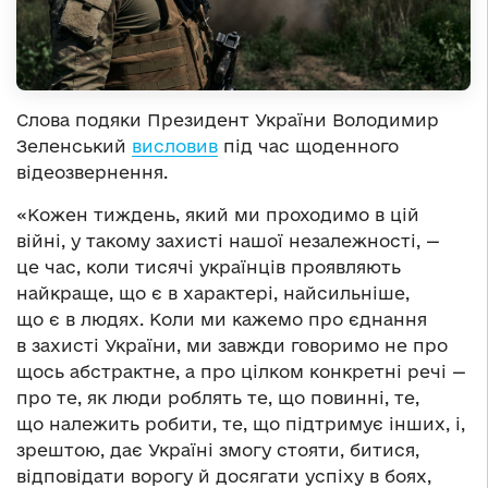
Слова подяки Президент України Володимир
Зеленський
висловив
під час щоденного
відеозвернення.
«Кожен тиждень, який ми проходимо в цій
війні, у такому захисті нашої незалежності, —
це час, коли тисячі українців проявляють
найкраще, що є в характері, найсильніше,
що є в людях. Коли ми кажемо про єднання
в захисті України, ми завжди говоримо не про
щось абстрактне, а про цілком конкретні речі —
про те, як люди роблять те, що повинні, те,
що належить робити, те, що підтримує інших, і,
зрештою, дає Україні змогу стояти, битися,
відповідати ворогу й досягати успіху в боях,