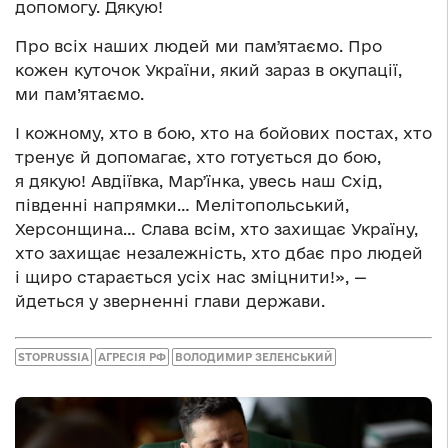
допомогу. Дякую!
Про всіх наших людей ми памʼятаємо. Про
кожен куточок України, який зараз в окупації,
ми пам’ятаємо.
І кожному, хто в бою, хто на бойових постах, хто
тренує й допомагає, хто готується до бою,
я дякую! Авдіївка, Марʼїнка, увесь наш Схід,
південні напрямки… Мелітопольський,
Херсонщина… Слава всім, хто захищає Україну,
хто захищає незалежність, хто дбає про людей
і щиро старається усіх нас зміцнити!», —
йдеться у зверненні глави держави.
STOPRUSSIA
АГРЕСІЯ РФ
ВОЛОДИМИР ЗЕЛЕНСЬКИЙ