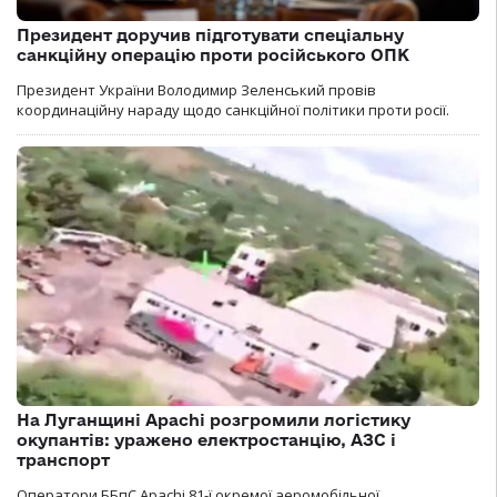
Президент доручив підготувати спеціальну
санкційну операцію проти російського ОПК
Президент України Володимир Зеленський провів
координаційну нараду щодо санкційної політики проти росії.
На Луганщині Apachi розгромили логістику
окупантів: уражено електростанцію, АЗС і
транспорт
Оператори ББпС Apachi 81-ї окремої аеромобільної