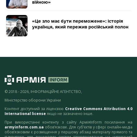
війною»
«Це зло має бути переможене»: історія
українця, який пережив російський полон
© 2018 - 2026, ІНФОРМАЦІЙНЕ АГЕНТСТВО,
Міністерство оборони України
Контент доступний за ліцензією
Creative Commons Attribution 4.0
International license
якщо не зазначено інше.
При використанні контенту з сайту АрміяInform посилання на
armyinform.com.ua
обов’язкове. Для суб’єктів у сфері онлайн-медіа
обов’язковим є розміщення у першому абзаці матеріалу прямого та
відкритого для пошукових систем гіперпосилання на цитований