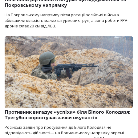
Покровському напрямку
На Покровському напрямку після ротації російські війська
збільшили кількість малих штурмових груп, а зона роботи FPV-
дронів сягає 20 км від ЛБЗ.
Противник вигадує «успіхи» біля Білого Колодязя:
Трегубов спростував заяви окупантів
Російські заяви про просування до Білого Колодязя не
відповідають дійсності— на Вовчанському напрямку окремі