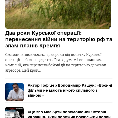
Два роки Курської операції:
перенесення війни на територію рф та
злам планів Кремля
Сьогодні виповнюється два роки від початку Курської
операції — безпрецедентної за задумом і виконанням
кампанії, яка перенесла бойові дії на територію держави-
агресора. Цей крок…
Актор і офіцер Володимир Ращук: «Воєнні
фільми не мають нічого спільного з
війною»
«Це зло має бути переможене»: історія
українця, який пережив російський полон