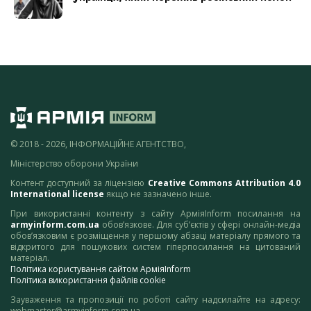
© 2018 - 2026, ІНФОРМАЦІЙНЕ АГЕНТСТВО,
Міністерство оборони України
Контент доступний за ліцензією
Creative Commons Attribution 4.0
International license
якщо не зазначено інше.
При використанні контенту з сайту АрміяInform посилання на
armyinform.com.ua
обов’язкове. Для суб’єктів у сфері онлайн-медіа
обов’язковим є розміщення у першому абзаці матеріалу прямого та
відкритого для пошукових систем гіперпосилання на цитований
матеріал.
Політика користування сайтом АрміяInform
Політика використання файлів cookie
Зауваження та пропозиції по роботі сайту надсилайте на адресу:
webmaster@armyinform.com.ua