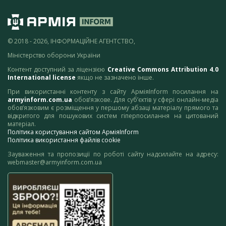
© 2018 - 2026, ІНФОРМАЦІЙНЕ АГЕНТСТВО,
Міністерство оборони України
Контент доступний за ліцензією
Creative Commons Attribution 4.0
International license
якщо не зазначено інше.
При використанні контенту з сайту АрміяInform посилання на
armyinform.com.ua
обов’язкове. Для суб’єктів у сфері онлайн-медіа
обов’язковим є розміщення у першому абзаці матеріалу прямого та
відкритого для пошукових систем гіперпосилання на цитований
матеріал.
Політика користування сайтом АрміяInform
Політика використання файлів cookie
Зауваження та пропозиції по роботі сайту надсилайте на адресу:
webmaster@armyinform.com.ua