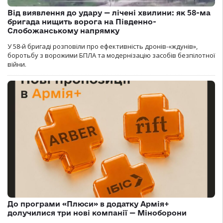
Від виявлення до удару — лічені хвилини: як 58-ма
бригада нищить ворога на Південно-
Слобожанському напрямку
У 58-й бригаді розповіли про ефективність дронів-«ждунів»,
боротьбу з ворожими БПЛА та модернізацію засобів безпілотної
війни.
До програми «Плюси» в додатку Армія+
долучилися три нові компанії — Міноборони