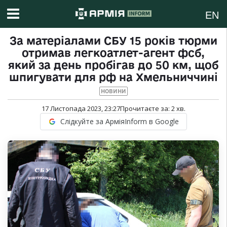
EN
За матеріалами СБУ 15 років тюрми
отримав легкоатлет-агент фсб,
який за день пробігав до 50 км, щоб
шпигувати для рф на Хмельниччині
НОВИНИ
17 Листопада 2023, 23:27
Прочитаєте за:
2
хв.
Слідкуйте за АрміяInform в Google