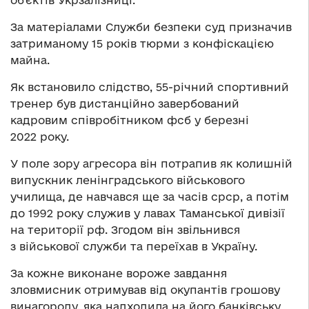
об’єктів Укрзалізниці.
За матеріалами Служби безпеки суд призначив
затриманому 15 років тюрми з конфіскацією
майна.
Як встановило слідство, 55-річний спортивний
тренер був дистанційно завербований
кадровим співробітником фсб у березні
2022 року.
У поле зору агресора він потрапив як колишній
випускник ленінградського військового
училища, де навчався ще за часів срср, а потім
до 1992 року служив у лавах Таманської дивізії
на території рф. Згодом він звільнився
з військової служби та переїхав в Україну.
За кожне виконане вороже завдання
зловмисник отримував від окупантів грошову
винагороду, яка надходила на його банківську