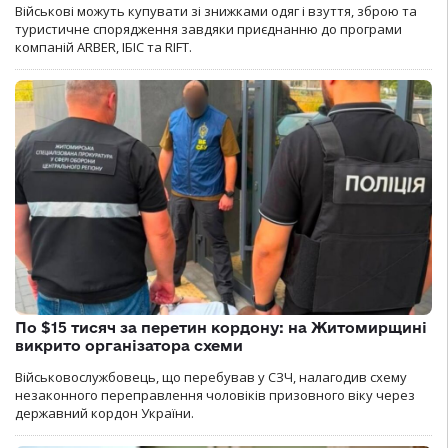
Військові можуть купувати зі знижками одяг і взуття, зброю та
туристичне спорядження завдяки приєднанню до програми
компаній ARBER, ІБІС та RIFT.
По $15 тисяч за перетин кордону: на Житомирщині
викрито організатора схеми
Військовослужбовець, що перебував у СЗЧ, налагодив схему
незаконного переправлення чоловіків призовного віку через
державний кордон України.