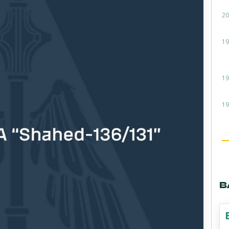
20
19
19
19
В