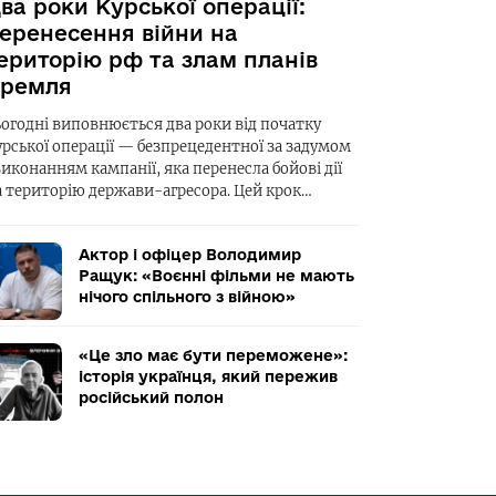
ва роки Курської операції:
еренесення війни на
ериторію рф та злам планів
ремля
ьогодні виповнюється два роки від початку
урської операції — безпрецедентної за задумом
виконанням кампанії, яка перенесла бойові дії
а територію держави-агресора. Цей крок…
Актор і офіцер Володимир
Ращук: «Воєнні фільми не мають
нічого спільного з війною»
«Це зло має бути переможене»:
історія українця, який пережив
російський полон