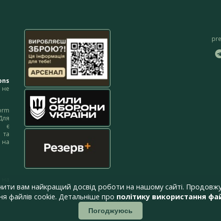
pr
ons
не
orm
Для
м є
 та
 на
 на
чити вам найкращий досвід роботи на нашому сайті. Продовжу
я файлів cookie. Детальніше про
політику використання фай
Погоджуюсь