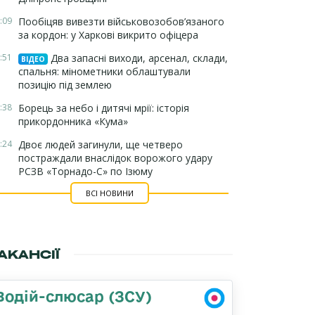
:09
Пообіцяв вивезти військовозобов’язаного
за кордон: у Харкові викрито офіцера
:51
Два запасні виходи, арсенал, склади,
ВІДЕО
спальня: мінометники облаштували
позицію під землею
:38
Борець за небо і дитячі мрії: історія
прикордонника «Кума»
:24
Двоє людей загинули, ще четверо
постраждали внаслідок ворожого удару
РСЗВ «Торнадо-С» по Ізюму
ВСІ НОВИНИ
АКАНСІЇ
Водій-слюсар (ЗСУ)