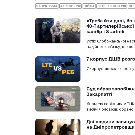
STOPRUSSIA
АГРЕСІЯ РФ
ВІЙНА
ВТОРГНЕННЯ РФ
ПП
«Треба йти далі, бо
40-ї артилерійсько
калібр і Starlink
Успіх Слобожанської нас
надійного зв’язку, що д
7 корпус ДШВ розго
7 корпус швидкого реагу
Суд обрав запобіжн
Закарпатті
Двом екскерівникам ТЦК 
тисячі чоловіків, обрано
Дві людини загинул
на Дніпропетровщи