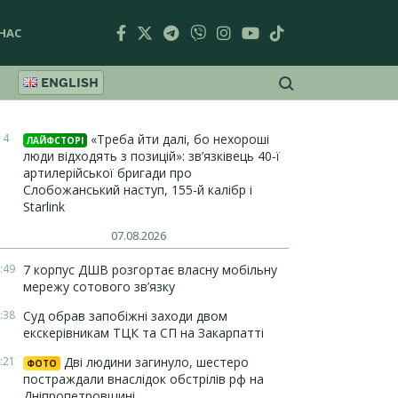
НАС
ENGLISH
14
«Треба йти далі, бо нехороші
ЛАЙФСТОРІ
люди відходять з позицій»: зв’язківець 40-ї
артилерійської бригади про
Слобожанський наступ, 155-й калібр і
Starlink
07.08.2026
:49
7 корпус ДШВ розгортає власну мобільну
мережу сотового зв’язку
:38
Суд обрав запобіжні заходи двом
екскерівникам ТЦК та СП на Закарпатті
:21
Дві людини загинуло, шестеро
ФОТО
постраждали внаслідок обстрілів рф на
Дніпропетровщині