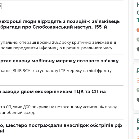
О
 нехороші люди відходять з позицій»: зв’язківець
ї бригади про Слобожанський наступ, 155-й
тупальної операції восени 2022 року критично залежав від
озволяв передавати інформацію в режимі реального часу.
ртає власну мобільну мережу сотового зв’язку
вання ДШВ ЗСУ тестує власну LTE-мережу на лінії фронту.
і заходи двом екскерівникам ТЦК та СП на
та СП, яких ДБР викрило на незаконному «списанні» понад
 запобіжний захід.
о, шестеро постраждали внаслідок обстрілів рф
ні