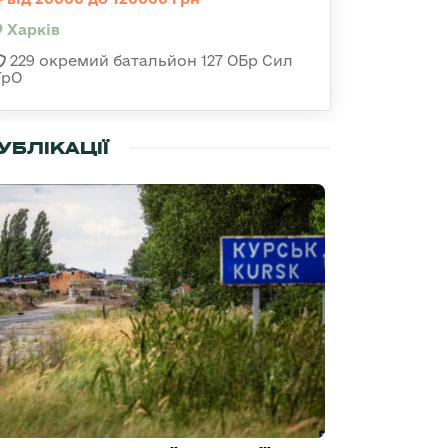
Харків
229 окремий батальйон 127 ОБр Сил
ТрО
УБЛІКАЦІЇ