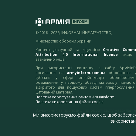
© 2018 - 2026, ІНФОРМАЦІЙНЕ АГЕНТСТВО,
Міністерство оборони України
Контент доступний за ліцензією
Creative Comm
Attribution 4.0 International license
якщо 
зазначено інше.
При використанні контенту з сайту АрміяInf
посилання на
armyinform.com.ua
обов’язкове. 
суб’єктів у сфері онлайн-медіа обов’язкови
розміщення у першому абзаці матеріалу прямого
відкритого для пошукових систем гіперпосилання
цитований матеріал.
Політика користування сайтом АрміяInform
Політика використання файлів cookie
Зауваження та пропозиції по роботі сайту надсилайте
Ми використовуємо файли cookie, щоб забезпе
адресу:
webmaster@armyinform.com.ua
використанн