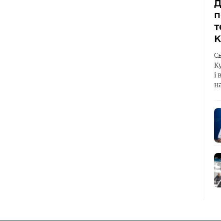
Д
п
т
К
С
К
і 
н