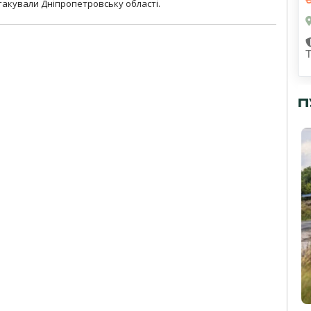
атакували Дніпропетровську області.
П