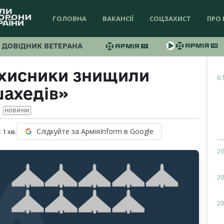
ГОЛОВНА
ВАКАНСІЇ
СОЦЗАХИСТ
ПРО 
ДОВІДНИК ВЕТЕРАНА
ахисники знищили
6:
шахедів»
НОВИНИ
Слідкуйте за АрміяInform в Google
 1
хв.
20
20
20