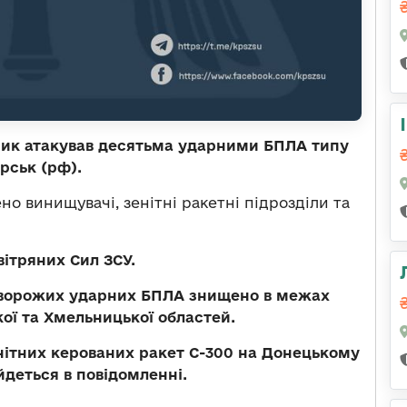
вник атакував десятьма ударними БПЛА типу
рськ (рф).
но винищувачі, зенітні ракетні підрозділи та
ітряних Сил ЗСУ.
ть ворожих ударних БПЛА знищено в межах
ої та Хмельницької областей.
зенітних керованих ракет С-300 на Донецькому
йдеться в повідомленні.