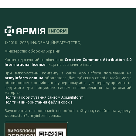
© 2018 - 2026, ІНФОРМАЦІЙНЕ АГЕНТСТВО,
Міністерство оборони України
Контент доступний за ліцензією
Creative Commons Attribution 4.0
International license
якщо не зазначено інше.
При використанні контенту з сайту АрміяInform посилання на
armyinform.com.ua
обов’язкове. Для суб’єктів у сфері онлайн-медіа
обов’язковим є розміщення у першому абзаці матеріалу прямого та
відкритого для пошукових систем гіперпосилання на цитований
матеріал.
Політика користування сайтом АрміяInform
Політика використання файлів cookie
Зауваження та пропозиції по роботі сайту надсилайте на адресу:
webmaster@armyinform.com.ua