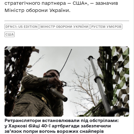
стратегічного партнера — США», — зазначив
Міністр оборони України.
DFNC1: US EDITION
МІНІСТР ОБОРОНИ УКРАЇНИ
РУСТЕМ УМЄРОВ
США
Ретранслятори встановлювали під обстрілами:
у Харкові бійці 40-ї артбригади забезпечили
зв’язок попри вогонь ворожих снайперів