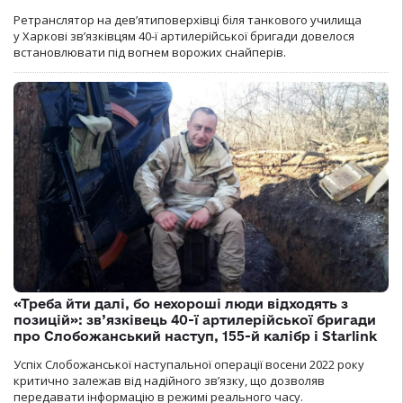
Ретранслятор на дев’ятиповерхівці біля танкового училища
у Харкові зв’язківцям 40-ї артилерійської бригади довелося
встановлювати під вогнем ворожих снайперів.
«Треба йти далі, бо нехороші люди відходять з
позицій»: зв’язківець 40-ї артилерійської бригади
про Слобожанський наступ, 155-й калібр і Starlink
Успіх Слобожанської наступальної операції восени 2022 року
критично залежав від надійного зв’язку, що дозволяв
передавати інформацію в режимі реального часу.