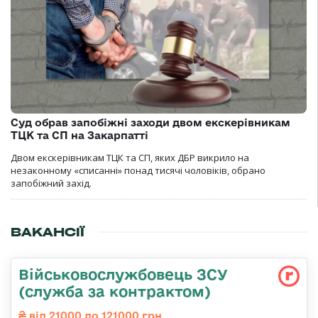
Суд обрав запобіжні заходи двом екскерівникам
ТЦК та СП на Закарпатті
Двом екскерівникам ТЦК та СП, яких ДБР викрило на
незаконному «списанні» понад тисячі чоловіків, обрано
запобіжний захід.
ВАКАНСІЇ
Військовослужбовець ЗСУ
(служба за контрактом)
від 21000 до 121000 грн