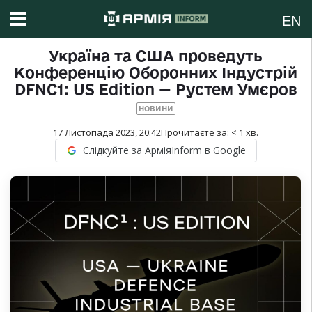
EN
Україна та США проведуть
Конференцію Оборонних Індустрій
DFNC1: US Edition — Рустем Умєров
НОВИНИ
17 Листопада 2023, 20:42
Прочитаєте за:
< 1
хв.
Слідкуйте за АрміяInform в Google