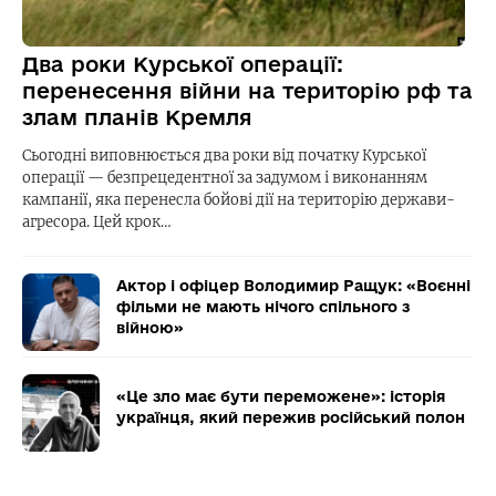
Два роки Курської операції:
перенесення війни на територію рф та
злам планів Кремля
Сьогодні виповнюється два роки від початку Курської
операції — безпрецедентної за задумом і виконанням
кампанії, яка перенесла бойові дії на територію держави-
агресора. Цей крок…
Актор і офіцер Володимир Ращук: «Воєнні
фільми не мають нічого спільного з
війною»
«Це зло має бути переможене»: історія
українця, який пережив російський полон