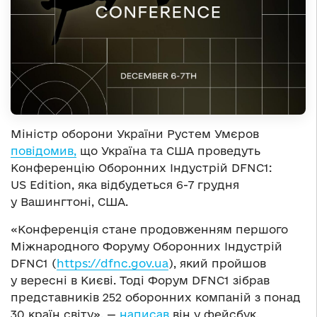
Міністр оборони України Рустем Умєров
повідомив,
що Україна та США проведуть
Конференцію Оборонних Індустрій DFNC1:
US Edition, яка відбудеться 6-7 грудня
у Вашингтоні, США.
«Конференція стане продовженням першого
Міжнародного Форуму Оборонних Індустрій
DFNC1 (
https://dfnc.gov.ua
), який пройшов
у вересні в Києві. Тоді Форум DFNC1 зібрав
представників 252 оборонних компаній з понад
30 країн світу», —
написав
він у фейсбук.