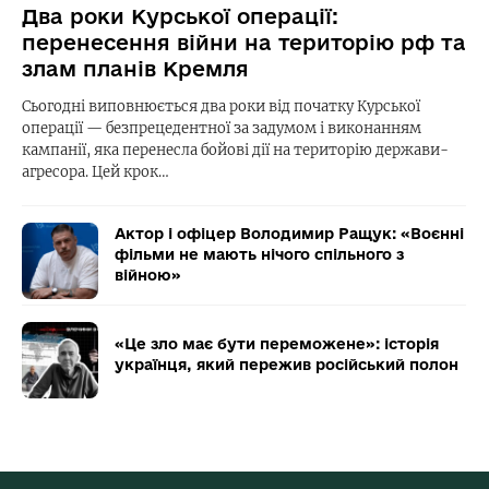
Два роки Курської операції:
перенесення війни на територію рф та
злам планів Кремля
Сьогодні виповнюється два роки від початку Курської
операції — безпрецедентної за задумом і виконанням
кампанії, яка перенесла бойові дії на територію держави-
агресора. Цей крок…
Актор і офіцер Володимир Ращук: «Воєнні
фільми не мають нічого спільного з
війною»
«Це зло має бути переможене»: історія
українця, який пережив російський полон