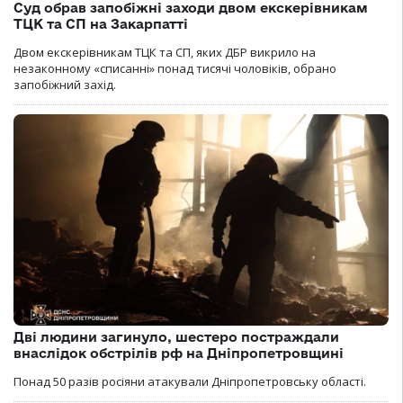
Суд обрав запобіжні заходи двом екскерівникам
ТЦК та СП на Закарпатті
Двом екскерівникам ТЦК та СП, яких ДБР викрило на
незаконному «списанні» понад тисячі чоловіків, обрано
запобіжний захід.
Дві людини загинуло, шестеро постраждали
внаслідок обстрілів рф на Дніпропетровщині
Понад 50 разів росіяни атакували Дніпропетровську області.