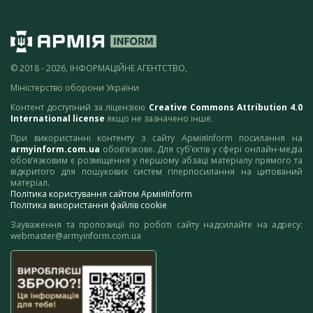
© 2018 - 2026, ІНФОРМАЦІЙНЕ АГЕНТСТВО,
Міністерство оборони України
Контент доступний за ліцензією
Creative Commons Attribution 4.0
International license
якщо не зазначено інше.
При використанні контенту з сайту АрміяInform посилання на
armyinform.com.ua
обов’язкове. Для суб’єктів у сфері онлайн-медіа
обов’язковим є розміщення у першому абзаці матеріалу прямого та
відкритого для пошукових систем гіперпосилання на цитований
матеріал.
Політика користування сайтом АрміяInform
Політика використання файлів cookie
Зауваження та пропозиції по роботі сайту надсилайте на адресу:
webmaster@armyinform.com.ua