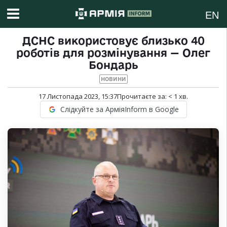
EN
ДСНС використовує близько 40
роботів для розмінування — Олег
Бондарь
НОВИНИ
17 Листопада 2023, 15:37
Прочитаєте за:
< 1
хв.
Слідкуйте за АрміяInform в Google