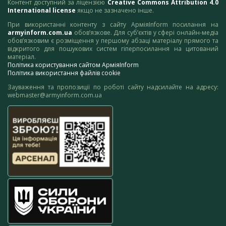
Контент доступний за ліцензією
Creative Commons Attribution 4.0
International license
якщо не зазначено інше.
При використанні контенту з сайту АрміяInform посилання на
armyinform.com.ua
обов’язкове. Для суб’єктів у сфері онлайн-медіа
обов’язковим є розміщення у першому абзаці матеріалу прямого та
відкритого для пошукових систем гіперпосилання на цитований
матеріал.
Політика користування сайтом АрміяInform
Політика використання файлів cookie
Зауваження та пропозиції по роботі сайту надсилайте на адресу:
webmaster@armyinform.com.ua