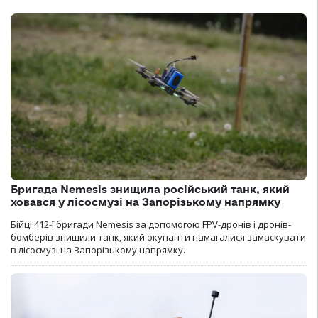
Бригада Nemesis знищила російський танк, який
ховався у лісосмузі на Запорізькому напрямку
Бійці 412-ї бригади Nemesis за допомогою FPV-дронів і дронів-
бомберів знищили танк, який окупанти намагалися замаскувати
в лісосмузі на Запорізькому напрямку.