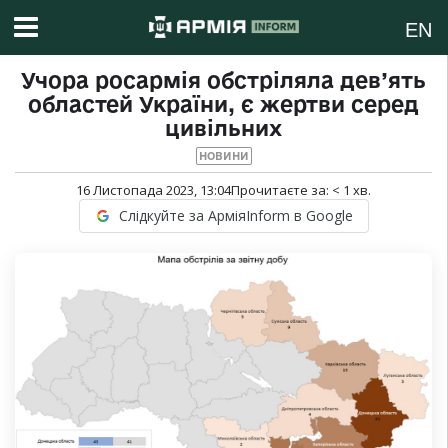
EN
Учора росармія обстріляла дев’ять
областей України, є жертви серед
цивільних
НОВИНИ
16 Листопада 2023, 13:04
Прочитаєте за:
< 1
хв.
Слідкуйте за АрміяInform в Google