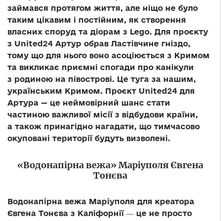
займався протягом життя, але ніщо не було
таким цікавим і постійним, як створення
власних споруд та діорам з Lego. Для проєкту
з United24 Артур обрав Ластівчине гніздо,
тому що для нього воно асоціюється з Кримом
та викликає приємні спогади про канікули
з родиною на півострові. Це туга за нашим,
українським Кримом. Проєкт United24 для
Артура — це неймовірний шанс стати
частиною важливої місії з відбудови країни,
а також принагідно нагадати, що тимчасово
окуповані території будуть визволені.
«Водонапірна вежа» Маріуполя Євгена
Тонєва
Водонапірна вежа Маріуполя для креатора
Євгена Тонєва з Каліфорнії ― це не просто