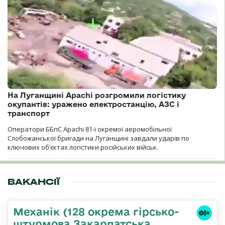
На Луганщині Apachi розгромили логістику
окупантів: уражено електростанцію, АЗС і
транспорт
Оператори ББпС Apachi 81-ї окремої аеромобільної
Слобожанської бригади на Луганщині завдали ударів по
ключових об’єктах логістики російських військ.
ВАКАНСІЇ
Механік (128 окрема гірсько-
штурмова Закарпатська