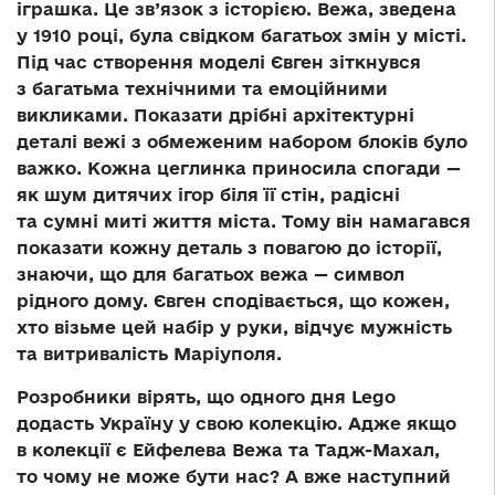
іграшка. Це зв’язок з історією. Вежа, зведена
у 1910 році, була свідком багатьох змін у місті.
Під час створення моделі Євген зіткнувся
з багатьма технічними та емоційними
викликами. Показати дрібні архітектурні
деталі вежі з обмеженим набором блоків було
важко. Кожна цеглинка приносила спогади —
як шум дитячих ігор біля її стін, радісні
та сумні миті життя міста. Тому він намагався
показати кожну деталь з повагою до історії,
знаючи, що для багатьох вежа — символ
рідного дому. Євген сподівається, що кожен,
хто візьме цей набір у руки, відчує мужність
та витривалість Маріуполя.
Розробники вірять, що одного дня Lego
додасть Україну у свою колекцію. Адже якщо
в колекції є Ейфелева Вежа та Тадж-Махал,
то чому не може бути нас? А вже наступний