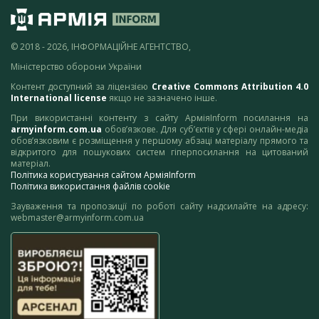
© 2018 - 2026, ІНФОРМАЦІЙНЕ АГЕНТСТВО,
Міністерство оборони України
Контент доступний за ліцензією
Creative Commons Attribution 4.0
International license
якщо не зазначено інше.
При використанні контенту з сайту АрміяInform посилання на
armyinform.com.ua
обов’язкове. Для суб’єктів у сфері онлайн-медіа
обов’язковим є розміщення у першому абзаці матеріалу прямого та
відкритого для пошукових систем гіперпосилання на цитований
матеріал.
Політика користування сайтом АрміяInform
Політика використання файлів cookie
Зауваження та пропозиції по роботі сайту надсилайте на адресу:
webmaster@armyinform.com.ua