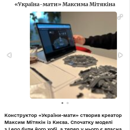
«Україна-мати» Максима Мітякіна
Конструктор «України-мати» створив креатор
Максим Мітякін із Києва. Спочатку моделі
з Lego були його хобі, а тепер у нього є власна