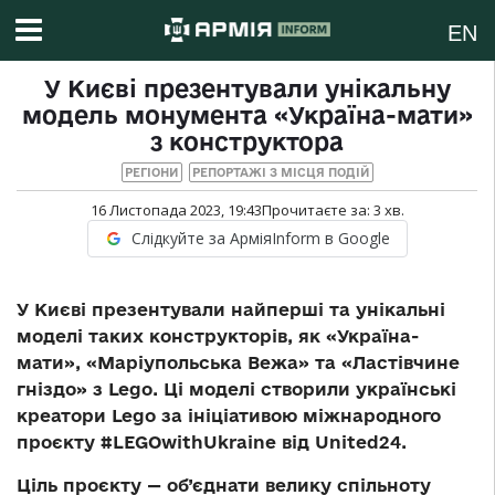
EN
У Києві презентували унікальну
модель монумента «Україна-мати»
з конструктора
РЕГІОНИ
РЕПОРТАЖІ З МІСЦЯ ПОДІЙ
16 Листопада 2023, 19:43
Прочитаєте за:
3
хв.
Слідкуйте за АрміяInform в Google
У Києві презентували найперші та унікальні
моделі таких конструкторів, як «Україна-
мати», «Маріупольська Вежа» та «Ластівчине
гніздо» з Lego. Ці моделі створили українські
креатори Lego за ініціативою міжнародного
проєкту #LEGOwithUkraine від United24.
Ціль проєкту — об’єднати велику спільноту