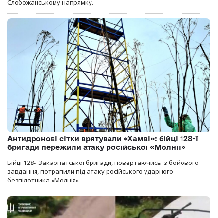
Слобожанському напрямку.
Антидронові сітки врятували «Хамві»: бійці 128-ї
бригади пережили атаку російської «Молнії»
Бійці 128-ї Закарпатської бригади, повертаючись із бойового
завдання, потрапили під атаку російського ударного
безпілотника «Молнія».