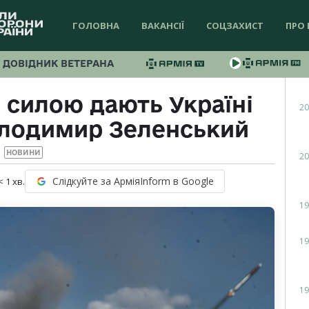
ГОЛОВНА
ВАКАНСІЇ
СОЦЗАХИСТ
ПРО 
ДОВІДНИК ВЕТЕРАНА
 силою дають Україні
20
олодимир Зеленський
НОВИНИ
20
Слідкуйте за АрміяInform в Google
< 1
хв.
19
19
19