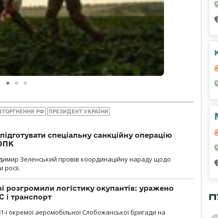
ВТОРГНЕННЯ РФ
ПРЕЗИДЕНТ УКРАЇНИ
підготувати спеціальну санкційну операцію
 ОПК
димир Зеленський провів координаційну нараду щодо
 росії.
i розгромили логістику окупантів: уражено
П
С і транспорт
1-ї окремої аеромобільної Слобожанської бригади на