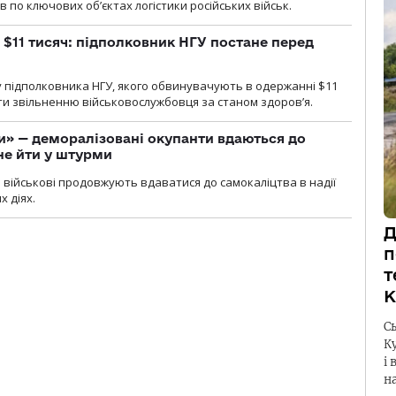
 по ключових об’єктах логістики російських військ.
 $11 тисяч: підполковник НГУ постане перед
 підполковника НГУ, якого обвинувачують в одержанні $11
яти звільненню військовослужбовця за станом здоров’я.
ги» — деморалізовані окупанти вдаються до
не йти у штурми
і військові продовжують вдаватися до самокаліцтва в надії
х діях.
Д
п
т
К
С
К
і 
н