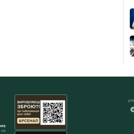
pr
ons
не