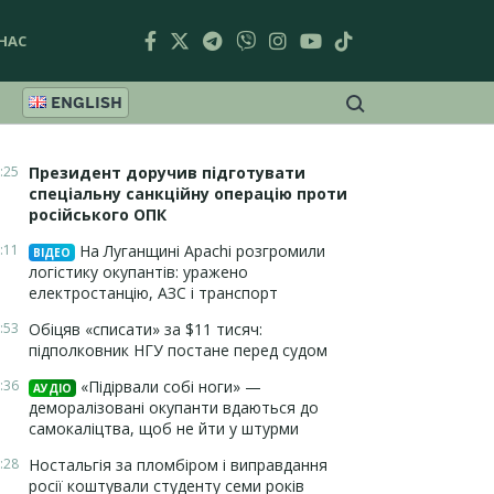
НАС
ENGLISH
:25
Президент доручив підготувати
спеціальну санкційну операцію проти
російського ОПК
:11
На Луганщині Apachi розгромили
ВІДЕО
логістику окупантів: уражено
електростанцію, АЗС і транспорт
:53
Обіцяв «списати» за $11 тисяч:
підполковник НГУ постане перед судом
:36
«Підірвали собі ноги» —
АУДІО
деморалізовані окупанти вдаються до
самокаліцтва, щоб не йти у штурми
:28
Ностальгія за пломбіром і виправдання
росії коштували студенту семи років