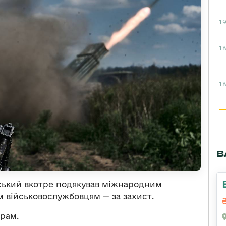
19
18
18
В
ький вкотре подякував міжнародним
м військовослужбовцям — за захист.
рам.