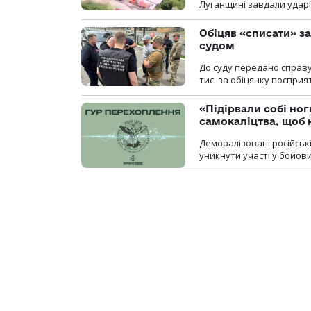
Луганщині завдали ударів
Обіцяв «списати» за
судом
До суду передано справу
тис. за обіцянку поспри
«Підірвали собі но
самокаліцтва, щоб 
Деморалізовані російськ
уникнути участі у бойови