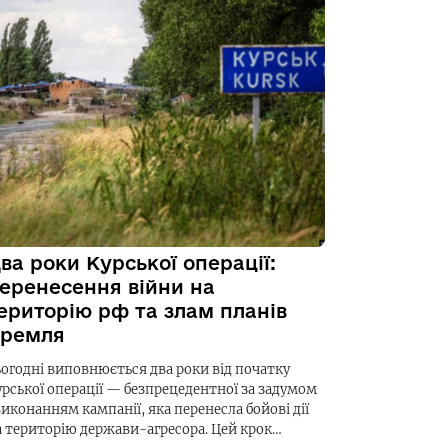
ва роки Курської операції:
еренесення війни на
ериторію рф та злам планів
ремля
ьогодні виповнюється два роки від початку
урської операції — безпрецедентної за задумом
виконанням кампанії, яка перенесла бойові дії
а територію держави-агресора. Цей крок…