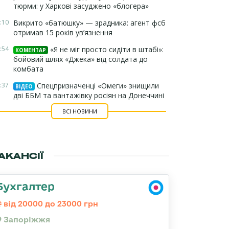
тюрми: у Харкові засуджено «блогера»
:10
Викрито «батюшку» — зрадника: агент фсб
отримав 15 років ув’язнення
:54
«Я не міг просто сидіти в штабі»:
КОМЕНТАР
бойовий шлях «Джека» від солдата до
комбата
:37
Спецпризначенці «Омеги» знищили
ВІДЕО
дві ББМ та вантажівку росіян на Донеччині
ВСІ НОВИНИ
АКАНСІЇ
Бухгалтер
від 20000 до 23000 грн
Запоріжжя