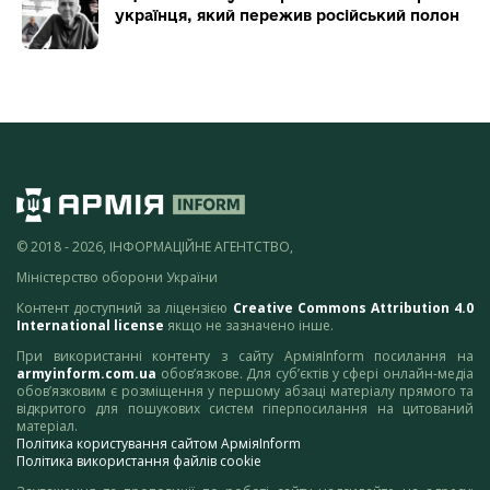
українця, який пережив російський полон
© 2018 - 2026, ІНФОРМАЦІЙНЕ АГЕНТСТВО,
Міністерство оборони України
Контент доступний за ліцензією
Creative Commons Attribution 4.0
International license
якщо не зазначено інше.
При використанні контенту з сайту АрміяInform посилання на
armyinform.com.ua
обов’язкове. Для суб’єктів у сфері онлайн-медіа
обов’язковим є розміщення у першому абзаці матеріалу прямого та
відкритого для пошукових систем гіперпосилання на цитований
матеріал.
Політика користування сайтом АрміяInform
Політика використання файлів cookie