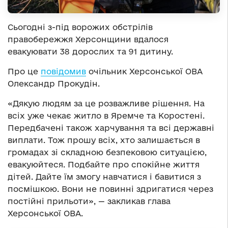
Сьогодні з-під ворожих обстрілів
правобережжя Херсонщини вдалося
евакуювати 38 дорослих та 91 дитину.
Про це
повідомив
очільник Херсонської ОВА
Олександр Прокудін.
«Дякую людям за це розважливе рішення. На
всіх уже чекає житло в Яремче та Коростені.
Передбачені також харчування та всі державні
виплати. Тож прошу всіх, хто залишається в
громадах зі складною безпековою ситуацією,
евакуюйтеся. Подбайте про спокійне життя
дітей. Дайте їм змогу навчатися і бавитися з
посмішкою. Вони не повинні здригатися через
постійні прильоти», — закликав глава
Херсонської ОВА.