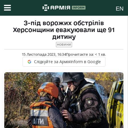
EN
З-під ворожих обстрілів
Херсонщини евакуювали ще 91
дитину
НОВИНИ
15 Листопада 2023, 16:34
Прочитаєте за:
< 1
хв.
Слідкуйте за АрміяInform в Google