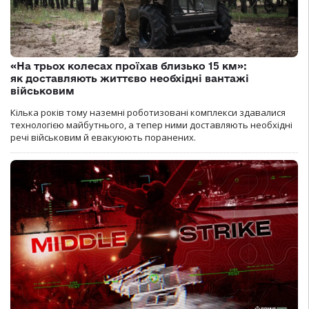
«На трьох колесах проїхав близько 15 км»:
як доставляють життєво необхідні вантажі
військовим
Кілька років тому наземні роботизовані комплекси здавалися
технологією майбутнього, а тепер ними доставляють необхідні
речі військовим й евакуюють поранених.