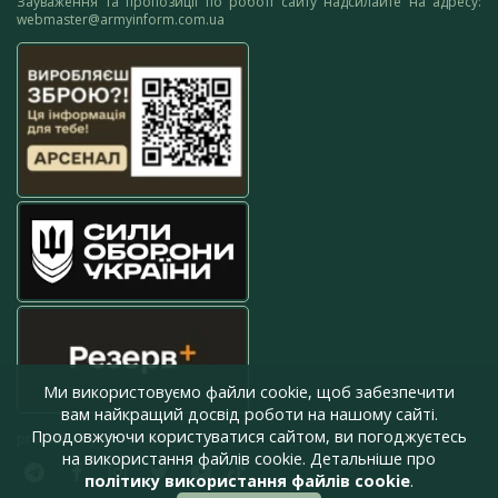
Зауваження та пропозиції по роботі сайту надсилайте на адресу:
webmaster@armyinform.com.ua
Ми використовуємо файли cookie, щоб забезпечити
вам найкращий досвід роботи на нашому сайті.
Продовжуючи користуватися сайтом, ви погоджуєтесь
press@armyinform.com.ua
на використання файлів cookie. Детальніше про
політику використання файлів cookie
.