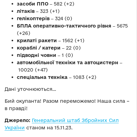
засоби ППО ‒
582 (+2)
літаків ‒
323 (+1)
гелікоптерів ‒
324 (0)
БПЛА оперативно-тактичного рівня ‒
5675
(+26)
крилаті ракети ‒
1562 (+1)
кораблі / катери ‒
22 (0)
підводні човни ‒
1 (0)
автомобільної техніки та автоцистерн ‒
10020 (+47)
спеціальна техніка ‒
1083 (+2)
Дані уточнюються…
Бий окупанта! Разом переможемо! Наша сила –
в правді!
Джерело:
Генеральний штаб Збройних Сил
України
станом на 15.11.23.