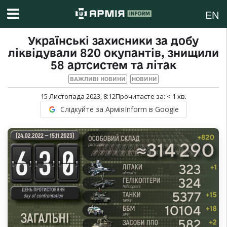
EN
Українські захисники за добу
ліквідували 820 окупантів, знищили
58 артсистем та літак
ВАЖЛИВІ НОВИНИ
НОВИНИ
15 Листопада 2023, 8:12
Прочитаєте за:
< 1
хв.
Слідкуйте за АрміяInform в Google