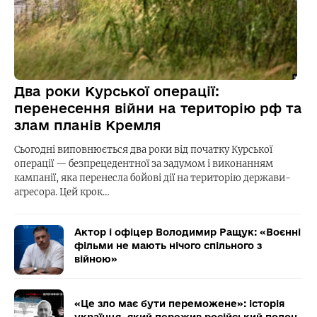
Два роки Курської операції:
перенесення війни на територію рф та
злам планів Кремля
Сьогодні виповнюється два роки від початку Курської
операції — безпрецедентної за задумом і виконанням
кампанії, яка перенесла бойові дії на територію держави-
агресора. Цей крок…
Актор і офіцер Володимир Ращук: «Воєнні
фільми не мають нічого спільного з
війною»
«Це зло має бути переможене»: історія
українця, який пережив російський полон