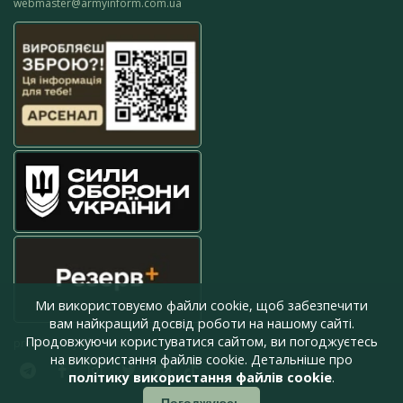
webmaster@armyinform.com.ua
Ми використовуємо файли cookie, щоб забезпечити
вам найкращий досвід роботи на нашому сайті.
Продовжуючи користуватися сайтом, ви погоджуєтесь
press@armyinform.com.ua
на використання файлів cookie. Детальніше про
політику використання файлів cookie
.