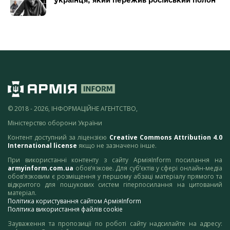
© 2018 - 2026, ІНФОРМАЦІЙНЕ АГЕНТСТВО,
Міністерство оборони України
Контент доступний за ліцензією
Creative Commons Attribution 4.0
International license
якщо не зазначено інше.
При використанні контенту з сайту АрміяInform посилання на
armyinform.com.ua
обов’язкове. Для суб’єктів у сфері онлайн-медіа
обов’язковим є розміщення у першому абзаці матеріалу прямого та
відкритого для пошукових систем гіперпосилання на цитований
матеріал.
Політика користування сайтом АрміяInform
Політика використання файлів cookie
Зауваження та пропозиції по роботі сайту надсилайте на адресу: