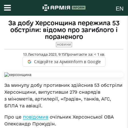
EN
За добу Херсонщина пережила 53
обстріли: відомо про загиблого і
пораненого
НОВИНИ
13 Листопада 2023, 9:15
Прочитаєте за:
< 1
хв.
Слідкуйте за АрміяInform в Google
За минулу добу противник здійснив 53 обстріли
Херсонщини, випустивши 279 снарядів
з мінометів, артилерії, «Градів», танків, АГС,
БПЛА та авіації.
Про це
повідомив
очільник Херсонської ОВА
Олександр Прокудін.