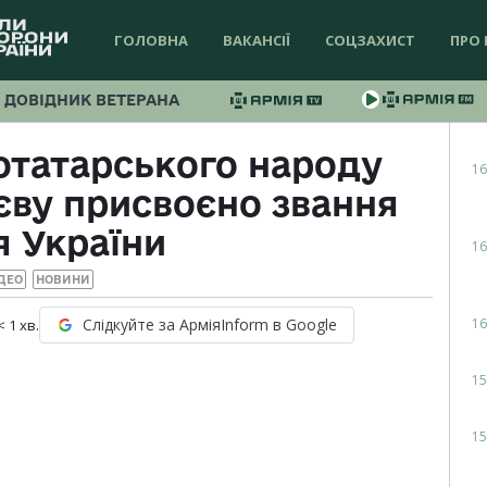
ГОЛОВНА
ВАКАНСІЇ
СОЦЗАХИСТ
ПРО 
ДОВІДНИК ВЕТЕРАНА
отатарського народу
16
ву присвоєно звання
я України
16
ДЕО
НОВИНИ
16
Слідкуйте за АрміяInform в Google
< 1
хв.
15
15