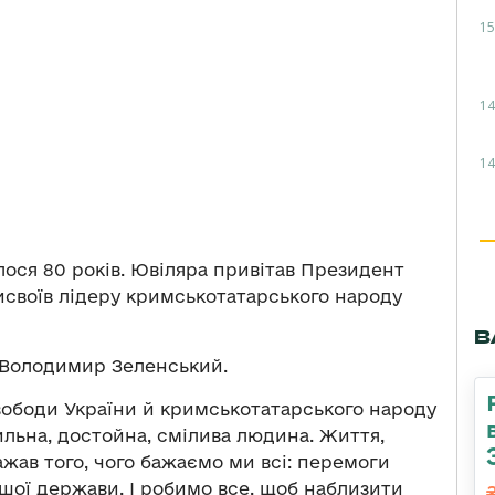
15
14
14
ося 80 років. Ювіляра привітав Президент
своїв лідеру кримськотатарського народу
В
Володимир Зеленський.
свободи України й кримськотатарського народу
ильна, достойна, смілива людина. Життя,
ажав того, чого бажаємо ми всі: перемоги
ашої держави. І робимо все, щоб наблизити