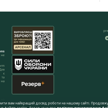
pr
ons
не
orm
Для
м є
 та
 на
 на
чити вам найкращий досвід роботи на нашому сайті. Продовжу
я файлів cookie. Детальніше про
політику використання фай