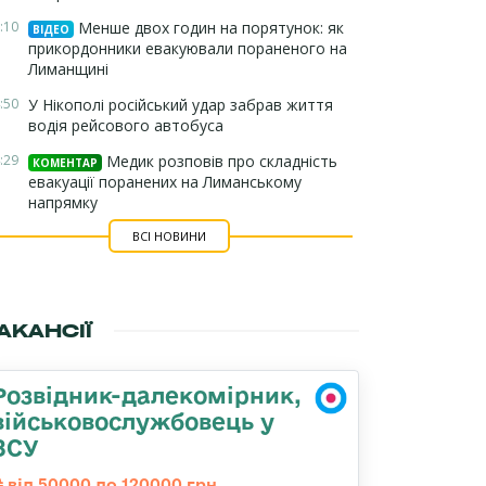
:10
Менше двох годин на порятунок: як
ВІДЕО
прикордонники евакуювали пораненого на
Лиманщині
:50
У Нікополі російський удар забрав життя
водія рейсового автобуса
:29
Медик розповів про складність
КОМЕНТАР
евакуації поранених на Лиманському
напрямку
ВСІ НОВИНИ
АКАНСІЇ
Розвідник-далекомірник,
військовослужбовець у
ЗСУ
від 50000 до 120000 грн