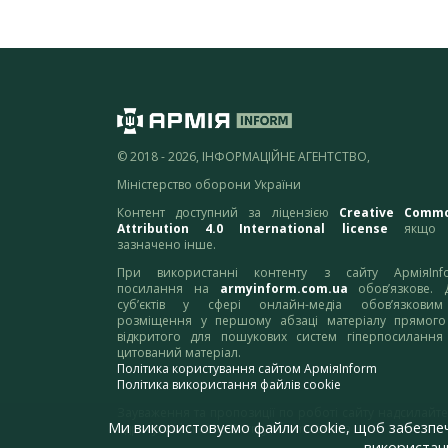
© 2018 - 2026, ІНФОРМАЦІЙНЕ АГЕНТСТВО,
Міністерство оборони України
Контент доступний за ліцензією
Creative Comm
Attribution 4.0 International license
якщо 
зазначено інше.
При використанні контенту з сайту АрміяInf
посилання на
armyinform.com.ua
обов’язкове. 
суб’єктів у сфері онлайн-медіа обов’язкови
розміщення у першому абзаці матеріалу прямого
відкритого для пошукових систем гіперпосилання
цитований матеріал.
Політика користування сайтом АрміяInform
Політика використання файлів cookie
Зауваження та пропозиції по роботі сайту надсилайте
Ми використовуємо файли cookie, щоб забезпе
адресу:
webmaster@armyinform.com.ua
використанн