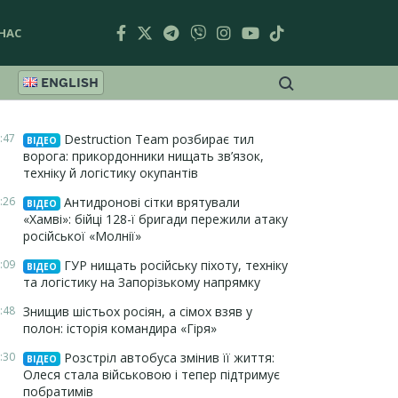
НАС
ENGLISH
:47
Destruction Team розбирає тил
ВІДЕО
ворога: прикордонники нищать зв’язок,
техніку й логістику окупантів
:26
Антидронові сітки врятували
ВІДЕО
«Хамві»: бійці 128-ї бригади пережили атаку
російської «Молнії»
:09
ГУР нищать російську піхоту, техніку
ВІДЕО
та логістику на Запорізькому напрямку
:48
Знищив шістьох росіян, а сімох взяв у
полон: історія командира «Гіря»
:30
Розстріл автобуса змінив її життя:
ВІДЕО
Олеся стала військовою і тепер підтримує
побратимів