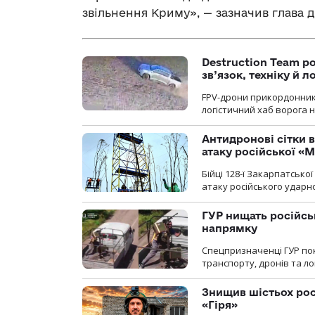
звільнення Криму», — зазначив глава 
Destruction Team р
зв’язок, техніку й л
FPV-дрони прикордонників
логістичний хаб ворога 
Антидронові сітки в
атаку російської «М
Бійці 128-ї Закарпатсько
атаку російського ударн
ГУР нищать російськ
напрямку
Спецпризначенці ГУР пок
транспорту, дронів та ло
Знищив шістьох росі
«Гіря»