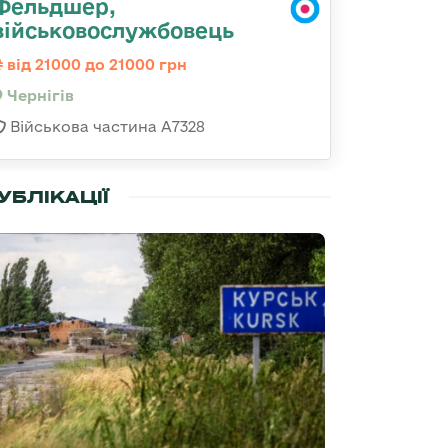
Фельдшер,
військовослужбовець
від 21000 до 21000 грн
Чернігів
Військова частина А7328
УБЛІКАЦІЇ