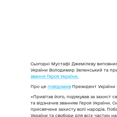
Сьогодні Мустафі Джемілєву виповнил
України Володимир Зеленський та при
звання Героя України.
Про це
повідомив
Президент України 
«Привітав його, подякував за захист 
та відзначив званням Героя України. С
присвячене захисту волі народів. Поб
України та свободи для всіх частин н