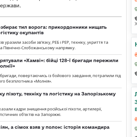
держави.
озбирає тил ворога: прикордонники нищать
огістику окупантів
 уразили засоби зв’язку, РЕБ і РЕР, техніку, укриття та
на Північно-Слобожанському напрямку.
рятували «Хамві»: бійці 128-ї бригади пережили
олнії»
ї бригади, повертаючись із бойового завдання, потрапили під
ого безпілотника «Молнія».
у піхоту, техніку та логістику на Запорізькому
азали кадри знищення російської піхоти, артилерії,
гістичних об’єктів на Запоріжжі.
ян, а сімох взяв у полон: історія командира