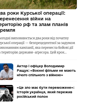
ва роки Курської операції:
еренесення війни на
ериторію рф та злам планів
ремля
ьогодні виповнюється два роки від початку
урської операції — безпрецедентної за задумом
виконанням кампанії, яка перенесла бойові дії
а територію держави-агресора. Цей крок…
Актор і офіцер Володимир
Ращук: «Воєнні фільми не мають
нічого спільного з війною»
«Це зло має бути переможене»:
історія українця, який пережив
російський полон