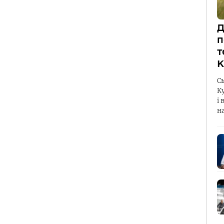
Д
п
т
К
С
К
і 
н