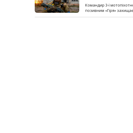
Командир 3-ї мотопіхотно
позивним «Гіря» захищає