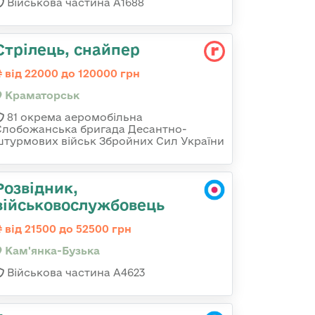
Військова частина А1688
Стрілець, снайпер
від 22000 до 120000 грн
Краматорськ
81 окрема аеромобільна
Слобожанська бригада Десантно-
штурмових військ Збройних Сил України
Розвідник,
військовослужбовець
від 21500 до 52500 грн
Кам'янка-Бузька
Військова частина А4623