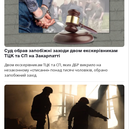
Суд обрав запобіжні заходи двом екскерівникам
ТЦК та СП на Закарпатті
Двом екскерівникам ТЦК та СП, яких ДБР викрило на
незаконному «списанні» понад тисячі чоловіків, обрано
запобіжний захід.