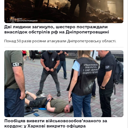
Дві людини загинуло, шестеро постраждали
внаслідок обстрілів рф на Дніпропетровщині
Понад 50 разів росіяни атакували Дніпропетровську області.
Пообіцяв вивезти військовозобов’язаного за
кордон: у Харкові викрито офіцера