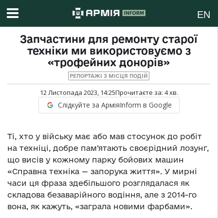
EN
Запчастини для ремонту старої
техніки ми використовуємо з
«трофейних донорів»
РЕПОРТАЖІ З МІСЦЯ ПОДІЙ
12 Листопада 2023, 14:25
Прочитаєте за:
4
хв.
Слідкуйте за АрміяInform в Google
Ті, хто у війську має або мав стосунок до робіт
на техніці, добре пам’ятають своєрідний лозунг,
що висів у кожному парку бойових машин
«Справна техніка — запорука життя». У мирні
часи ця фраза здебільшого розглядалася як
складова безаварійного водіння, але з 2014-го
вона, як кажуть, «заграла новими фарбами».