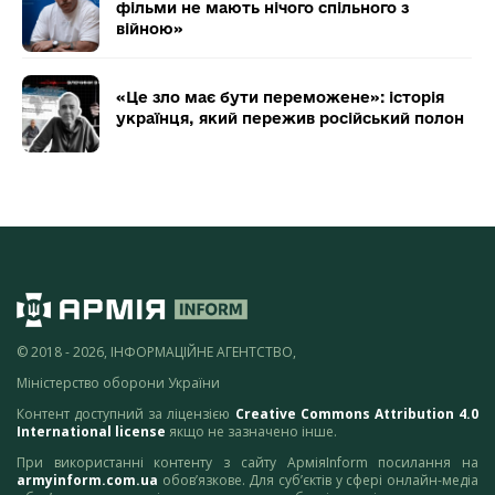
фільми не мають нічого спільного з
війною»
«Це зло має бути переможене»: історія
українця, який пережив російський полон
© 2018 - 2026, ІНФОРМАЦІЙНЕ АГЕНТСТВО,
Міністерство оборони України
Контент доступний за ліцензією
Creative Commons Attribution 4.0
International license
якщо не зазначено інше.
При використанні контенту з сайту АрміяInform посилання на
armyinform.com.ua
обов’язкове. Для суб’єктів у сфері онлайн-медіа