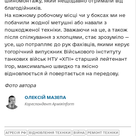
шиномонтажу, який нещодавно отримали від
благодійників.
На кожному робочому місці чи у боксах ми не
побачили жодної метушні або навали з
пошкодженої техніки. Зважаючи на це, а також
після спілкування з хлопцями, стає зрозуміло —
усе, що потрапляє до рук фахівців, якими керує
тогорічний випускник Військового інституту
танкових військ НТУ «ХПІ» старший лейтенант
Ігор, максимально швидко та якісно
відновлюється й повертається на передову.
Фото автора
ОЛЕКСІЙ МАЗЕПА
Кореспондент АрміяInform
АГРЕСІЯ РФ
ВІДНОВЛЕННЯ ТЕХНІКИ
ВІЙНА
РЕМОНТ ТЕХНІКИ