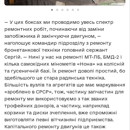
— У цих боксах ми проводимо увесь спектр
ремонтних робіт, починаючи від заміни
запобіжника й закінчуючи двигуном, —
наголошує командир підрозділу з ремонту
бронетанкової техніки головний сержант
Сергій. — Нині у нас на ремонті МТ-ЛБ, БМД-2 і
кілька самохідних мінометів «Нона» на колісній
та гусеничній базі. Їх ремонт доволі простий, бо
здебільшого це стара радянська техніка.
Більшість вузлів та агрегатів ще має маркування
«зроблено в СРСР», тож, частину запчастин для
ремонту ми використовуємо з так званих
трофейних донорів, а частину, наприклад
корзини та диски зчеплення, вже спроможні
виготовляти певні вітчизняні підприємства.
Капітального ремонту двигунів це також